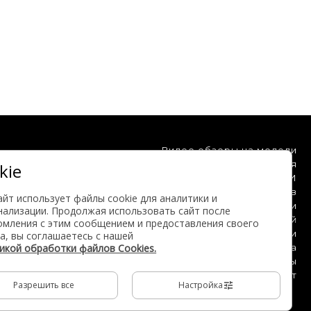
Видео обзоры на модели
Клинические испытания
kie
Мы на ТВ и в СМИ
Отзывы клиентов
айт использует файлы cookie для аналитики и
Блог компании
нализации. Продолжая использовать сайт после
База знаний
омления с этим сообщением и предоставления своего
Инструкции
а, вы соглашаетесь с нашей
а собой
Карта сайта
икой обработки файлов Cookies.
РФ и ст 146
Реквизиты
Личный кабинет
Разрешить все
Настройка
ния