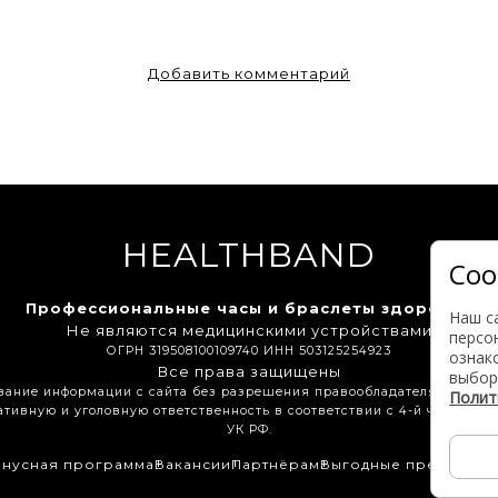
Добавить комментарий
HEALTHBAND
Coo
Профессиональные часы и браслеты здоровья
Наш с
Не являются медицинскими устройствами
персо
ОГРН 319508100109740 ИНН 503125254923
ознак
Все права защищены
выбор
вание информации с сайта без разрешения правообладателя влечет з
Полит
тивную и уголовную ответственность в соответствии с 4-й частью ГК 
УК РФ.
нусная программа
Вакансии
Партнёрам
Выгодные предложе