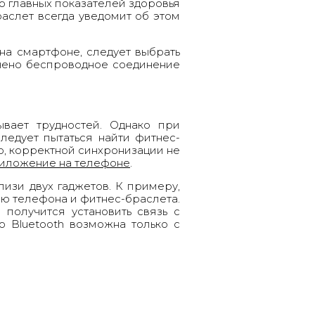
о главных показателей здоровья
раслет всегда уведомит об этом
на смартфоне, следует выбрать
ючено беспроводное соединение
ывает трудностей. Однако при
ледует пытаться найти фитнес-
о, корректной синхронизации не
риложение на телефоне
.
изи двух гаджетов. К примеру,
ию телефона и фитнес-браслета.
получится установить связь с
о Bluetooth возможна только с