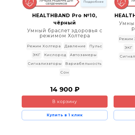
Подробнее
BAND
HEALTHBAND Pro №10,
HEALTH
чёрный
Умный
р
Умный браслет здоровья с
режимом Холтера
Режим 
Режим Холтера
Давление
Пульс
ЭКГ
ЭКГ
Кислород
Автозамеры
Сигна
Сигнализаторы
Вариабельность
Сон
14 900 ₽
В корзину
Купить в 1 клик