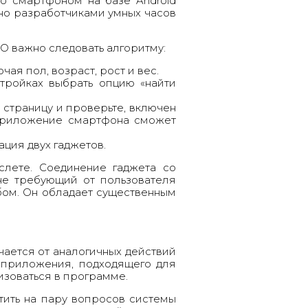
о смартфоном на базе Android
ано разработчиками умных часов
О важно следовать алгоритму:
ая пол, возраст, рост и вес.
тройках выбрать опцию «найти
 страницу и проверьте, включен
е приложение смартфона сможет
ция двух гаджетов.
слете
. Соединение гаджета со
не требующий от пользователя
бом. Он обладает существенным
чается от аналогичных действий
 приложения, подходящего для
изоваться в программе.
тить на пару вопросов системы