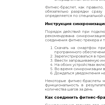
Фитнес-браслет, как правило,
обязательно разрядки сразу
определяется по специальной ш
Инструкция синхронизаци
Порядок действий при подклю
рекомендована синхронизация
соединения фитнес-трекера и 
Скачать на смартфон при
программного обеспечени
Зарегистрироваться в при
Ввести запрашиваемую инф
На обоих устройствах вкл
Во время синхронизации ва
Дождаться уведомления на
Некоторые
фитнес-браслеты
м
функциональность в результа
количества шагов за день.
Как соединить фитнес-бра