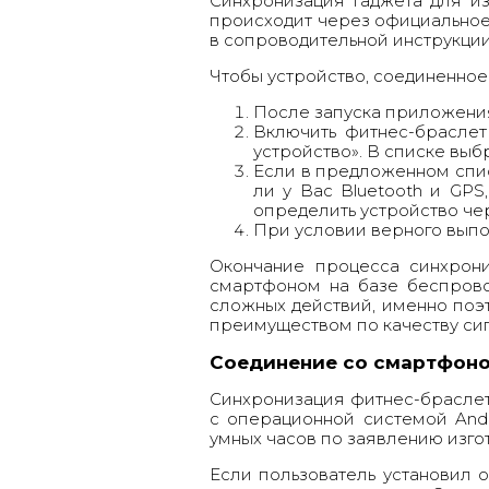
Синхронизация гаджета для и
происходит через официальное 
в сопроводительной инструкции
Чтобы устройство, соединенное
После запуска приложения 
Включить фитнес-браслет
устройство». В списке выб
Если в предложенном спис
ли у Вас Bluetooth и GP
определить устройство чер
При условии верного выпо
Окончание процесса синхрон
смартфоном на базе беспрово
сложных действий, именно поэ
преимуществом по качеству сиг
Соединение со смартфоном
Синхронизация фитнес-браслета
с операционной системой Andr
умных часов по заявлению изго
Если пользователь установил 