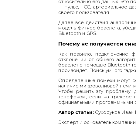
относительно его данных. Это 
— пульс, ЧСС, артериальное да
своего пользователя.
Далее все действия аналогичн
модель фитнес-браслета, убед
Bluetooth и GPS.
Почему не получается си
Как правило, подключение фи
отклонении от общего алгорит
браслет с помощью Bluetooth т
произойдет. Поиск умного гадж
Определенные помехи могут со
наличие микроволновой печи мо
Чтобы решить эту проблему, д
телефоном, если на трекере п
официальными программными 
Автор статьи:
Сухоруков Иван
Эксперт и основатель компан