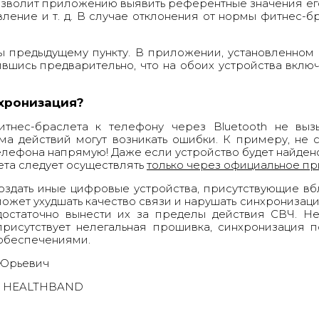
позволит приложению выявить референтные значения ег
вление и т. д. В случае отклонения от нормы фитнес-б
ы предыдущему пункту. В приложении, установленном 
ившись предварительно, что на обоих устройства вкл
нхронизация?
тнес-браслета к телефону через Bluetooth не выз
ма действий могут возникать ошибки. К примеру, не с
елефона напрямую! Даже если устройство будет найден
ета следует осуществлять
только через официальное п
здать иные цифровые устройства, присутствующие вбл
жет ухудшать качество связи и нарушать синхронизац
остаточно вынести их за пределы действия СВЧ. Не 
рисутствует нелегальная прошивка, синхронизация п
обеспечениями.
 Юрьевич
ии HEALTHBAND