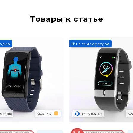
Товары к статье
3%
ардио
№1 в температуре