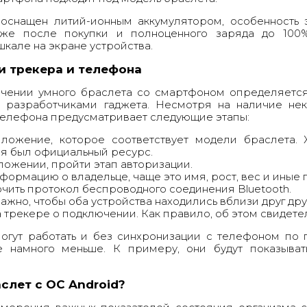
 оснащен литий-ионным аккумулятором, особенность 
 же после покупки и полноценного заряда до 100%
кале на экране устройства.
и трекера и телефона
чении умного браслета со смартфоном определяетс
 разработчиками гаджета. Несмотря на наличие не
телефона предусматривает следующие этапы:
ложение, которое соответствует модели браслета. 
я был официальный ресурс.
ложении, пройти этап авторизации.
ормацию о владельце, чаще это имя, рост, вес и иные 
ючить протокол беспроводного соединения Bluetooth.
жно, чтобы оба устройства находились вблизи друг дру
 трекере о подключении. Как правило, об этом свидете
огут работать и без синхронизации с телефоном по п
те намного меньше. К примеру, они будут показыват
слет с ОС Android?