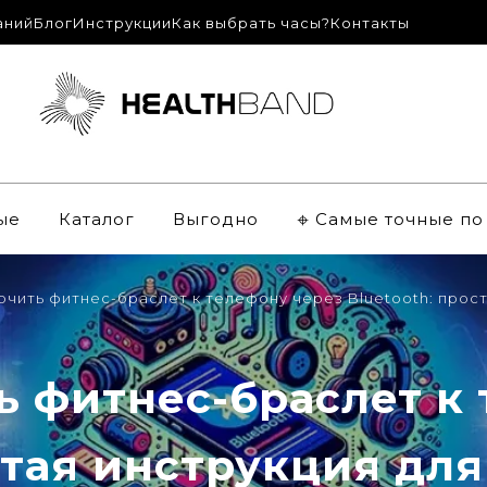
аний
Блог
Инструкции
Как выбрать часы?
Контакты
ые
Каталог
Выгодно
𖦏 Самые точные п
ючить фитнес-браслет к телефону через Bluetooth: прос
ь фитнес-браслет к 
стая инструкция дл