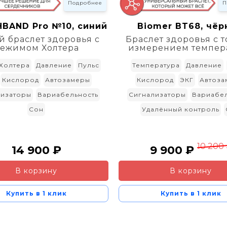
Подробнее
П
BAND Pro №10, синий
Biomer BT68, чё
 браслет здоровья с
Браслет здоровья с 
ежимом Холтера
измерением темпер
Холтера
Давление
Пульс
Температура
Давление
Кислород
Автозамеры
Кислород
ЭКГ
Автоза
лизаторы
Вариабельность
Сигнализаторы
Вариабел
Сон
Удалённый контроль
10 200
14 900 ₽
9 900 ₽
В корзину
В корзину
Купить в 1 клик
Купить в 1 клик