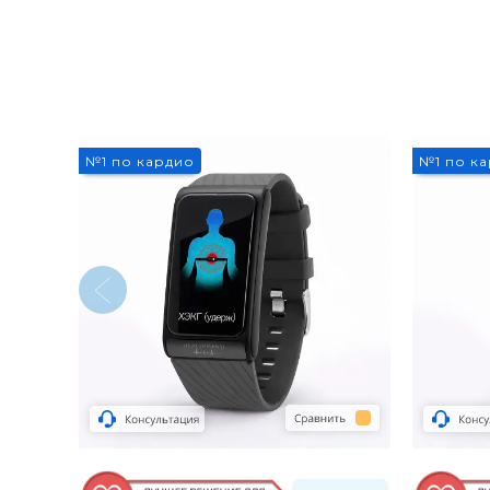
№1 по кардио
№1 по к