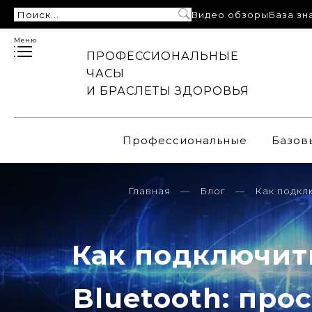
Видео обзоры
База зн
Меню
ПРОФЕССИОНАЛЬНЫЕ
ЧАСЫ
И БРАСЛЕТЫ ЗДОРОВЬЯ
Профессиональные
Базов
Главная
Блог
Как подкл
Как подключит
Bluetooth: про