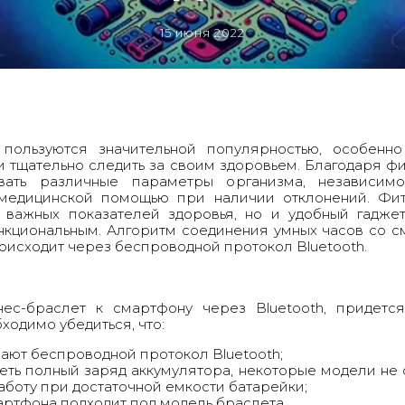
15 июня 2022
 пользуются значительной популярностью, особенно
и тщательно следить за своим здоровьем. Благодаря ф
вать различные параметры организма, независимо
 медицинской помощью при наличии отклонений.
Фит
 важных показателей здоровья, но и удобный гадже
ункциональным. Алгоритм соединения умных часов со 
оисходит через беспроводной протокол Bluetooth.
ес-браслет к смартфону через Bluetooth, придетс
ходимо убедиться, что:
ают беспроводной протокол Bluetooth;
ть полный заряд аккумулятора, некоторые модели не
аботу при достаточной емкости батарейки;
ртфона подходит под модель браслета.