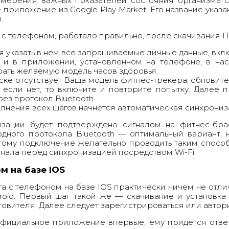
змерения важных показателей состояния организма с
приложение из Google Play Market. Его название указ
.
 с телефоном, работало правильно, после скачивания П
указать в нем все запрашиваемые личные данные, включ
 и в приложении, установленном на телефоне, в нас
рать желаемую модель часов здоровья.
ке отсутствует Ваша модель фитнес-трекера, обновите
S, если нет, то включите и повторите попытку. Дале
ез протокол Bluetooth.
лнения всех шагов начнется автоматическая синхрониза
изации будет подтверждено сигналом на
фитнес-бра
дного протокола Bluetooth — оптимальный вариант, 
тому подключение желательно проводить таким спосо
нала перед синхронизацией посредством Wi-Fi.
 на базе IOS
 с телефоном на базе IOS практически ничем не отли
oid. Первый шаг такой же — скачивание и установка
товителя. Далее следует зарегистрироваться или автор
официальное приложение впервые, ему придется отве