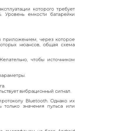
эксплуатации которого требует
. Уровень емкости батарейки
я приложением, через которое
которых нюансов, общая схема
Желательно, чтобы источником
параметры.
га.
льствует вибрационный сигнал.
ротоколу Bluetooth. Однако их
ь только значения пульса или