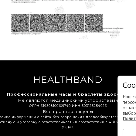
HEALTHBAND
Coo
Профессиональные часы и браслеты здоровья
Наш с
Не являются медицинскими устройствами
персо
ОГРН 319508100109740 ИНН 503125254923
ознак
Все права защищены
выбор
вание информации с сайта без разрешения правообладателя влечет з
Полит
тивную и уголовную ответственность в соответствии с 4-й частью ГК 
УК РФ.