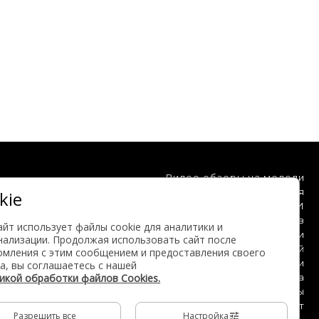
Видео обзоры на модели
Клинические испытания
kie
Мы на ТВ и в СМИ
Отзывы клиентов
айт использует файлы cookie для аналитики и
Блог компании
нализации. Продолжая использовать сайт после
База знаний
омления с этим сообщением и предоставления своего
Инструкции
а, вы соглашаетесь с нашей
а собой
икой обработки файлов Cookies.
Карта сайта
РФ и ст 146
Реквизиты
Личный кабинет
Разрешить все
Настройка