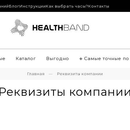
аний
Блог
Инструкции
Как выбрать часы?
Контакты
ые
Каталог
Выгодно
𖦏 Самые точные п
Главная
Реквизиты компании
Реквизиты компани