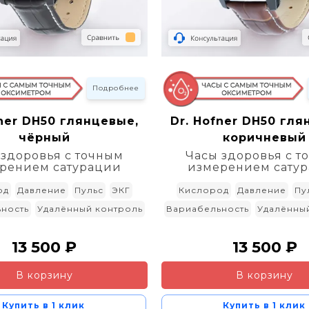
Подробнее
fner DH50 глянцевые,
Dr. Hofner DH50 гля
чёрный
коричневый
 здоровья с точным
Часы здоровья с т
рением сатурации
измерением сату
од
Давление
Пульс
ЭКГ
Кислород
Давление
Пу
ность
Удалённый контроль
Вариабельность
Удалённы
13 500 ₽
13 500 ₽
В корзину
В корзину
Купить в 1 клик
Купить в 1 клик