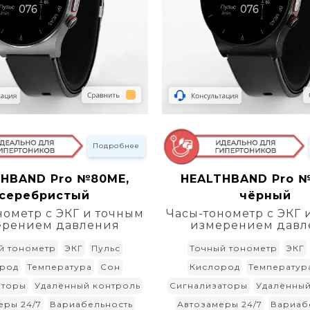
Подробнее
HBAND Pro №80ME,
HEALTHBAND Pro 
серебристый
чёрный
нометр с ЭКГ и точным
Часы-тонометр с ЭКГ 
ерением давления
измерением давл
й тонометр
ЭКГ
Пульс
Точный тонометр
ЭКГ
род
Температура
Сон
Кислород
Температур
аторы
Удалённый контроль
Сигнализаторы
Удалённый
еры 24/7
Вариабельность
Автозамеры 24/7
Вариаб