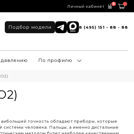
0
Личный кабинет
Подбор модели
8 (495) 151 - 88 - 88
о давлению
По профилю
(O2)
O2)
 Наибольшей точность обладают приборы, которые
й системы человека. Пальцы, а именно дистальные
оптическим методом будет наиболее качественным.