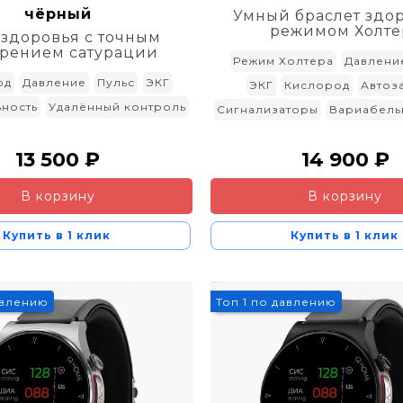
чёрный
Умный браслет здор
режимом Холте
 здоровья с точным
рением сатурации
Режим Холтера
Давлени
од
Давление
Пульс
ЭКГ
ЭКГ
Кислород
Автоз
ность
Удалённый контроль
Сигнализаторы
Вариабель
13 500 ₽
14 900 ₽
В корзину
В корзину
Купить в 1 клик
Купить в 1 клик
3%
авлению
Топ 1 по давлению