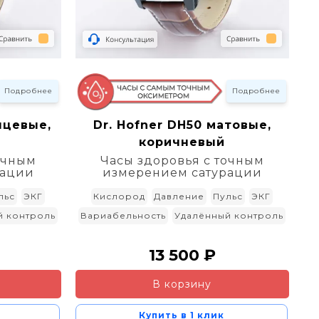
Подробнее
Подробнее
нцевые,
Dr. Hofner DH50 матовые,
коричневый
очным
Часы здоровья с точным
рации
измерением сатурации
льс
ЭКГ
Кислород
Давление
Пульс
ЭКГ
й контроль
Вариабельность
Удалённый контроль
13 500 ₽
В корзину
Купить в 1 клик