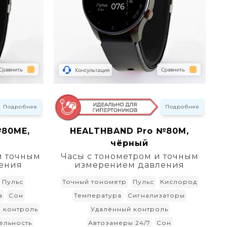
Подробнее
Подробнее
№80ME,
HEALTHBAND Pro №80M,
чёрный
и точным
Часы с тонометром и точным
ения
измерением давления
Пульс
Точный тонометр
Пульс
Кислород
а
Сон
Температура
Сигнализаторы
 контроль
Удалённый контроль
ельность
Автозамеры 24/7
Сон