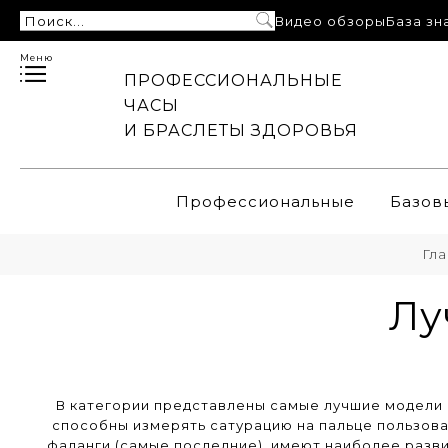
Видео обзоры
База зн
Меню
ПРОФЕССИОНАЛЬНЫЕ
ЧАСЫ
И БРАСЛЕТЫ ЗДОРОВЬЯ
Профессиональные
Базов
Гла
Лу
В категории представлены самые лучшие модели 
способны измерять сатурацию на пальце пользова
фаланги (самые последние), имеют наиболее разв