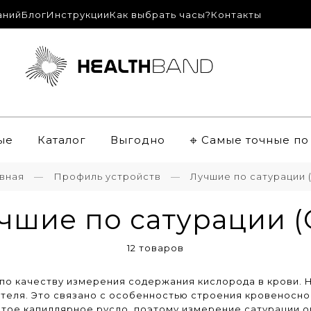
аний
Блог
Инструкции
Как выбрать часы?
Контакты
ые
Каталог
Выгодно
𖦏 Самые точные п
вная
Профиль устройств
Лучшие по сатурации 
чшие по сатурации (
12 товаров
по качеству измерения содержания кислорода в крови.
теля. Это связано с особенностью строения кровеносно
итое капиллярное русло, поэтому измерение сатурации 