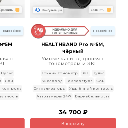
Подробнее
Подробнее
 №5M
HEALTHBAND Pro №5M,
чёрный
вья с
Умные часы здоровья с
КГ
тонометром и ЭКГ
Пульс
Точный тонометр
ЭКГ
Пульс
а
Сон
Кислород
Температура
Сон
 контроль
Сигнализаторы
Удалённый контроль
ельность
Автозамеры 24/7
Вариабельность
34 700 ₽
В корзину