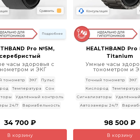
Подробнее
LTHBAND Pro №5M,
HEALTHBAND Pro
серебристый
Titanium
е часы здоровья с
Умные часы здоро
онометром и ЭКГ
тонометром и Э
й тонометр
ЭКГ
Пульс
Точный тонометр
ЭКГ
род
Температура
Сон
Кислород
Температур
аторы
Удалённый контроль
Сигнализаторы
Удалённый
еры 24/7
Вариабельность
Автозамеры 24/7
Вариаб
34 700 ₽
98 500 ₽
В корзину
В корзину