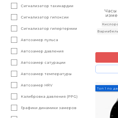
Сигнализатор тахикардии
Часы
изме
Сигнализатор гипоксии
Кислор
Сигнализатор гипертермии
Вариабель
Автозамер пульса
Автозамер давления
Автозамер сатурации
Автозамер температуры
Автозамер HRV
3%
Топ 1 по д
Калибровка давления (PPG)
Графики динамики замеров