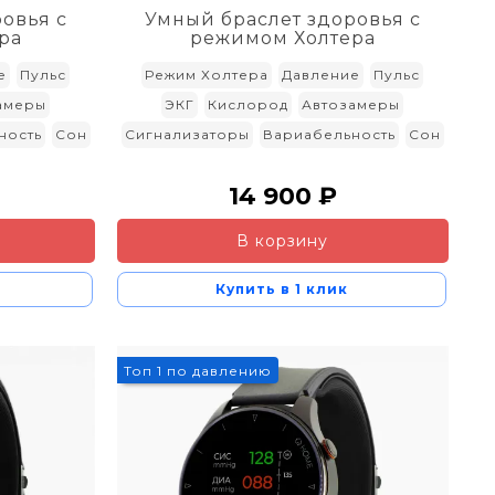
овья с
Умный браслет здоровья с
ра
режимом Холтера
е
Пульс
Режим Холтера
Давление
Пульс
амеры
ЭКГ
Кислород
Автозамеры
ность
Сон
Сигнализаторы
Вариабельность
Сон
14 900 ₽
В корзину
Купить в 1 клик
9%
Топ 1 по давлению