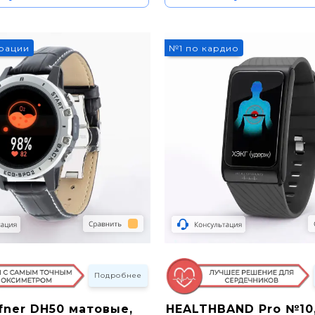
урации
№1 по кардио
Подробнее
ofner DH50 матовые,
HEALTHBAND Pro №10