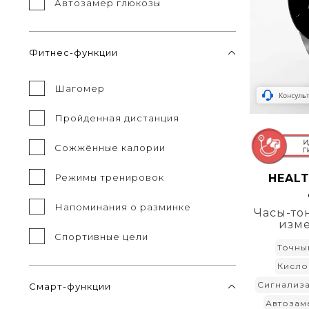
Автозамер глюкозы
Фитнес-функции
Шагомер
Пройденная дистанция
Сожжённые калории
HEALT
Режимы тренировок
Напоминания о разминке
Часы-то
изм
Спортивные цели
Точны
Кисло
Сигнализ
Смарт-функции
Автозам