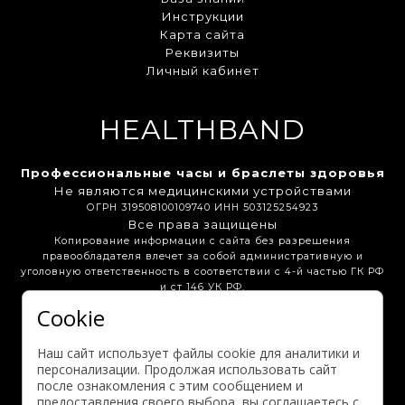
Инструкции
Карта сайта
Реквизиты
Личный кабинет
HEALTHBAND
Профессиональные часы и браслеты здоровья
Не являются медицинскими устройствами
ОГРН 319508100109740 ИНН 503125254923
Все права защищены
Копирование информации с сайта без разрешения
правообладателя влечет за собой административную и
уголовную ответственность в соответствии с 4-й частью ГК РФ
и ст 146 УК РФ.
Cookie
Бонусная программа
Вакансии
Партнёрам
Наш сайт использует файлы cookie для аналитики и
Выгодные предложения
персонализации. Продолжая использовать сайт
после ознакомления с этим сообщением и
предоставления своего выбора, вы соглашаетесь с