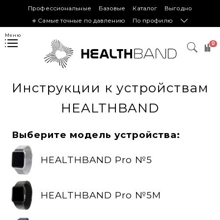
Профессиональные
Базовые
Каталог
Выгодно
𖦏 Самые точные по давлению
По профилю
Меню
0
Инструкции к устройствам
HEALTHBAND
Выберите модель устройства:
HEALTHBAND Pro №5
HEALTHBAND Pro №5M