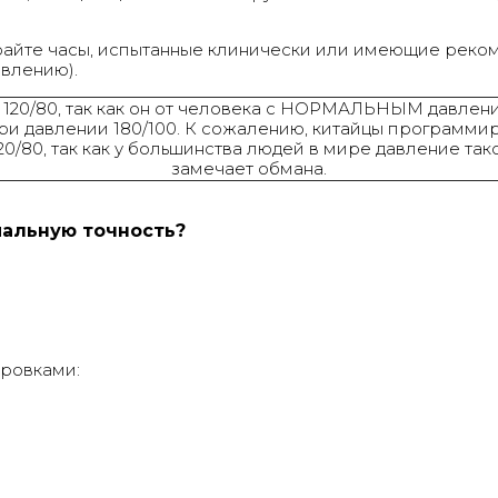
райте часы, испытанные клинически или имеющие реко
авлению).
ах 120/80, так как он от человека с НОРМАЛЬНЫМ давлени
при давлении 180/100. К сожалению, китайцы программир
20/80, так как у большинства людей в мире давление та
замечает обмана.
мальную точность?
бровками: