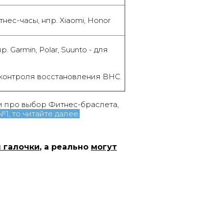
нес-часы, нпр. Xiaomi, Honor
пр. Garmin, Polar, Suunto - для
 контроля восстановления ВНС.
ьи про выбор
Фитнес-браслета
,
1, то читайте далее.
 галочки
, а реально
могут