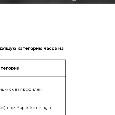
дящую категорию
часов на
тегории
ицинским профилем
ы), нпр. Apple, Samsung и