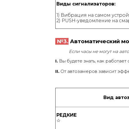
Виды сигнализаторов:
1) Вибрация на самом устрой
2) PUSH-уведомление на см
№3.
Автоматический мон
Если часы не могут на авт
I.
Вы будете знать, как работает 
II.
От автозамеров зависит эффе
Вид авто
РЕДКИЕ
☆