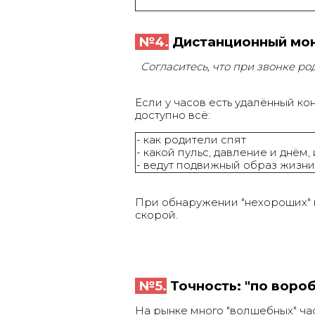
№4.
Дистанционный мон
Согласитесь, что при звонке род
Если у часов есть удалённый ко
доступно всё:
- как родители спят
- какой пульс, давление и днём,
- ведут подвижный образ жизни
При обнаружении "нехороших" 
скорой.
№5.
Точность: "по вороб
На рынке много "волшебных" ча