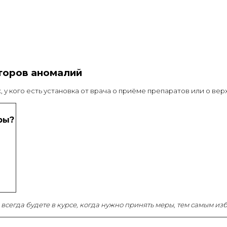
торов аномалий
 у кого есть установка от врача о приёме препаратов или о вер
ры?
ы всегда будете в курсе, когда нужно принять меры, тем самым и