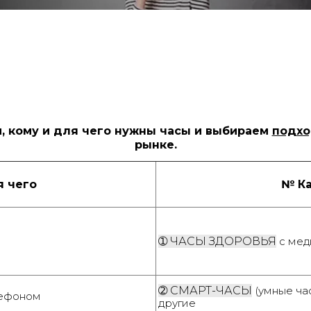
м, кому и для чего нужны часы и выбираем
подхо
рынке.
я чего
№ Ка
➀
ЧАСЫ ЗДОРОВЬЯ
с мед
➁
СМАРТ-ЧАСЫ
(умные час
лефоном
другие