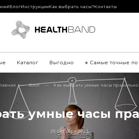
аний
Блог
Инструкции
Как выбрать часы?
Контакты
ые
Каталог
Выгодно
𖦏 Самые точные п
лавная
Блог
Как выбрать умные часы правильно
рать умные часы пра
25 октября 2023