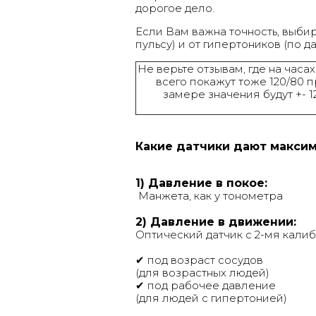
дорогое дело.
Если Вам важна точность, выби
пульсу) и от гипертоников (по д
Не верьте отзывам, где на час
всего покажут тоже 120/80 
замере значения будут +- 1
Какие датчики дают макси
1) Давление в покое:
Манжета, как у тонометра
2) Давление в движении:
Оптический датчик
с 2-мя кали
✔
под возраст сосудов
(для возрастных людей)
✔
под рабочее давление
(для людей с гипертонией)