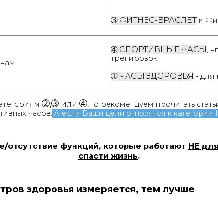
➂
ФИТНЕС-БРАСЛЕТ
и Фит
➃
СПОРТИВНЫЕ ЧАСЫ
, н
тренировок.
енам
➀
ЧАСЫ ЗДОРОВЬЯ
- для
➁
➂
➃
категориям
,
или
,
то рекомендуем прочитать стат
тивных часов.
А если Ваши цели относятся к категории №
ие/отсутствие функций, которые работают
НЕ для
спасти жизнь
.
ров здоровья измеряется, тем лучше