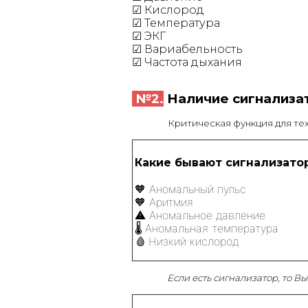
☑
Кислород
☑
Температура
☑
ЭКГ
☑
Вариабельность
☑
Частота дыхания
№2.
Наличие сигнализа
Критическая функция для тех,
Какие бывают сигнализато
Аномальный пульс
🧡
🧡 Аритмия
⚠️
Аномальное давление
Аномальная температура
🌡
Низкий кислород
🩸
Если есть сигнализатор, то В