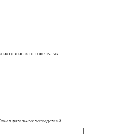
хних границах того же пульса.
збежав фатальных последствий.