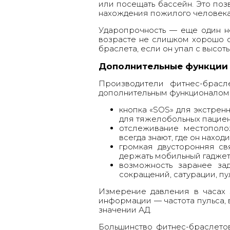
или посещать бассейн. Это поз
нахождения пожилого человека
Ударопрочность — еще один н
возрасте не слишком хорошо о
браслета, если он упал с высоты
Дополнительные функции
Производители фитнес-брасл
дополнительным функционалом,
кнопка «SOS» для экстрен
для тяжелобольных пациен
отслеживание местополо
всегда знают, где он находи
громкая двусторонняя св
держать мобильный гаджет 
возможность заранее зад
сокращений, сатурации, пуль
Измерение давления в часах 
информации — частота пульса, 
значении АД.
Большинство фитнес-браслето