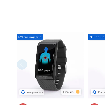
№1 по кардио
№1 по к