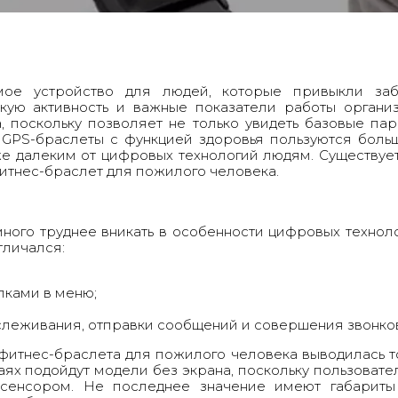
ое устройство для людей, которые привыкли забо
кую активность и важные показатели работы органи
, поскольку позволяет не только увидеть базовые пар
 GPS-браслеты с функцией здоровья пользуются боль
же далеким от цифровых технологий людям. Существуе
итнес-браслет для пожилого человека
.
ого труднее вникать в особенности цифровых технол
тличался:
пками в меню;
леживания, отправки сообщений и совершения звонко
фитнес-браслета для пожилого человека
выводилась т
ях подойдут модели без экрана, поскольку пользоват
 сенсором. Не последнее значение имеют габариты