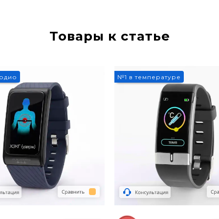
Товары к статье
3%
ардио
№1 в температуре