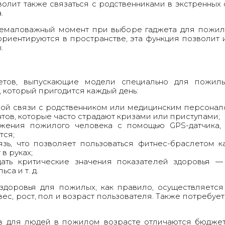
волит также связаться с родственниками в экстренных 
.
емаловажный момент при выборе гаджета для пожило
риентируются в пространстве, эта функция позволит
.
етов, выпускающие модели специально для пожил
 который пригодится каждый день:
ной связи с родственником или медицинским персонал
тов, которые часто страдают кризами или приступами;
жения пожилого человека с помощью GPS-датчика, 
тся;
язь, что позволяет пользоваться фитнес-браслетом 
в руках;
ать критические значения показателей здоровья —
са и т. д.
здоровья для пожилых, как правило, осуществляется
вес, рост, пол и возраст пользователя. Также потребуе
в для людей в пожилом возрасте отличаются бюджетн