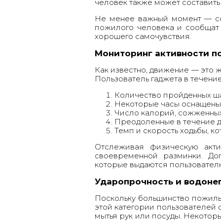
человек также может составить
Не менее важный момент — со
пожилого человека и сообщат 
хорошего самочувствия.
Мониторинг активности п
Как известно, движение — это 
Пользователь гаджета в течени
Количество пройденных ша
Некоторые часы оснащены 
Число калорий, сожженных 
Преодоленные в течение д
Темп и скорость ходьбы, 
Отслеживая физическую акти
своевременной разминки. До
которые выдаются пользователю
Ударопрочность и водоне
Поскольку большинство пожилы
этой категории пользователей 
мытья рук или посуды. Некото