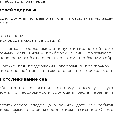
а небольших размеров.
телей здоровья
юдей
должны исправно выполнять свою главную задач
метрам:
го давления;
ислорода в крови (сатурация).
 — сигнал к необходимости получения врачебной помощ
 точным медицинским прибором, а лишь показывает
подозрениях об отклонениях от нормы необходимо обра
 важно для поддержания здоровья в преклонном в
во съеденной пищи, а также оповещать о необходимост
и отслеживание сна
обязательно пригодится пожилому человеку, вынуж
помнит о необходимости соблюдать график терапии п
естить своего владельца о важной дате или событ
овождаемым текстовым сообщением на дисплее. С пом