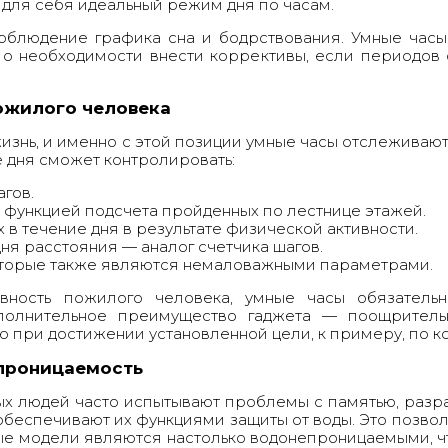
 для себя идеальный режим дня по часам.
блюдение графика сна и бодрствования.
Умные часы
о необходимости внести коррективы, если периодов 
ожилого человека
жизнь, и именно с этой позиции умные часы отслеживают
е дня сможет контролировать:
гов.
функцией подсчета пройденных по лестнице этажей.
в течение дня в результате физической активности.
ня расстояния — аналог счетчика шагов.
которые также являются немаловажными параметрами.
вность пожилого человека,
умные часы
обязательн
полнительное преимущество гаджета — поощрител
 при достижении установленной цели, к примеру, по ко
проницаемость
х людей часто испытывают проблемы с памятью, разр
обеспечивают их функциями защиты от воды. Это позвол
рые модели являются настолько водонепроницаемыми, ч