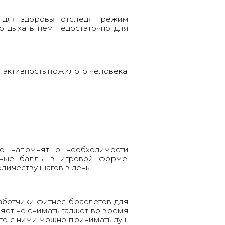
 для здоровья
отследят режим
отдыха в нем недостаточно для
 активность пожилого человека.
о напомнят о необходимости
ьные баллы в игровой форме,
личеству шагов в день.
аботчики фитнес-браслетов для
яет не снимать гаджет во время
то с ними можно принимать душ