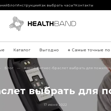
аний
Блог
Инструкции
Как выбрать часы?
Контакты
ые
Каталог
Выгодно
𖦏 Самые точные п
Блог
Какой фитнес-браслет выбрать для пожилог
слет выбрать для 
17 июня 2022