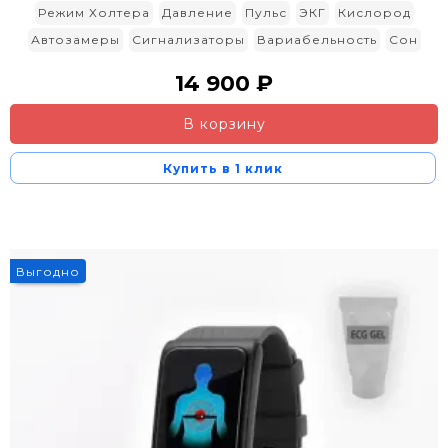
Режим Холтера
Давление
Пульс
ЭКГ
Кислород
Автозамеры
Сигнализаторы
Вариабельность
Сон
14 900 ₽
В корзину
Купить в 1 клик
5%
Выгодно