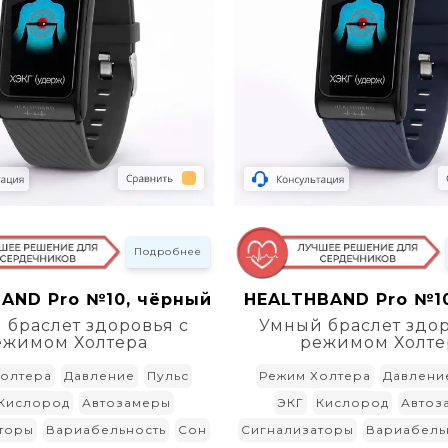
Подробнее
AND Pro №10, чёрный
HEALTHBAND Pro №10
 браслет здоровья с
Умный браслет здор
ежимом Холтера
режимом Холте
олтера
Давление
Пульс
Режим Холтера
Давлени
Кислород
Автозамеры
ЭКГ
Кислород
Автоз
торы
Вариабельность
Сон
Сигнализаторы
Вариабель