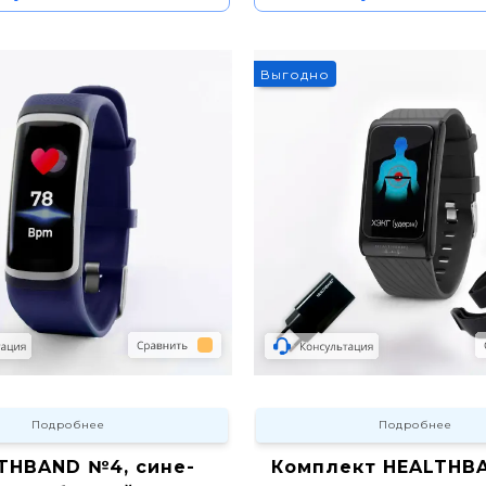
5%
Выгодно
Подробнее
Подробнее
THBAND №4, сине-
Комплект HEALTHBA