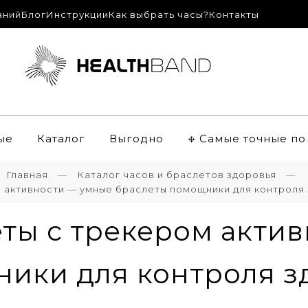
аний
Блог
Инструкции
Как выбрать часы?
Контакты
ые
Каталог
Выгодно
𖦏 Самые точные п
Главная
Каталог часов и браслетов здоровья
 активности — умные браслеты помощники для контроля 
ты с трекером акти
ики для контроля з