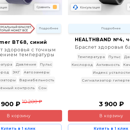
Подробнее
Подробнее
HEALTHBAND №4, 
mer BT68, синий
Браслет здоровья б
т здоровья с точным
ением температуры
Температура
Пульс
Да
атура
Давление
Пульс
Кислород
Активность
Ка
ород
ЭКГ
Автозамеры
Индекс усталости
изаторы
Вариабельность
Сигнализатор гиперт
лённый контроль
Сон
10 200 ₽
 900 ₽
3 900 ₽
В корзину
В корзину
Купить в 1 клик
Купить в 1 клик