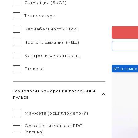
Сатурация (SpO2)
Температура
Вариабельность (HRV)
Частота дыхания (ЧДД)
Контроль качества сна
3%
№1 в темп
Глюкоза
Технология измерения давления и
пульса
Манжета (осциллометрия)
Фотоплетизмограф PPG
(оптика)