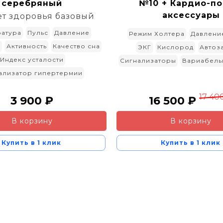
серебряный
№10 + Кардио-по
аксессуары
ет здоровья базовый
атура
Пульс
Давление
Режим Холтера
Давлени
д
Активность
Качество сна
ЭКГ
Кислород
Автоз
Индекс усталости
Сигнализаторы
Вариабель
ализатор гипертермии
17 40
3 900 ₽
16 500 ₽
В корзину
В корзину
Купить в 1 клик
Купить в 1 клик