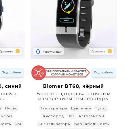
Подробнее
Подробнее
, синий
Biomer BT68, чёрный
овья с
Браслет здоровья с точным
ра
измерением температуры
е
Пульс
Температура
Давление
Пульс
амеры
Кислород
ЭКГ
Автозамеры
ность
Сон
Сигнализаторы
Вариабельность