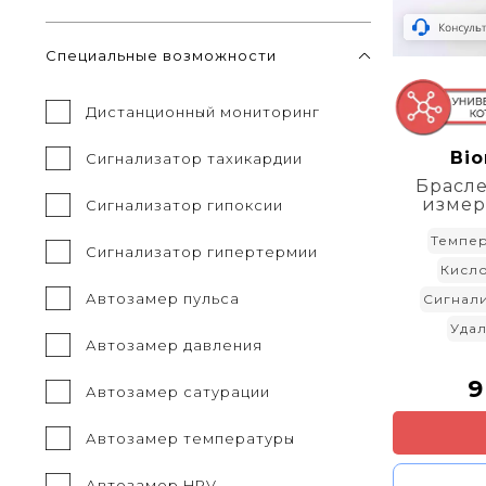
Специальные возможности
Дистанционный мониторинг
Bio
Сигнализатор тахикардии
Брасле
измер
Сигнализатор гипоксии
Темпер
Сигнализатор гипертермии
Кисл
Автозамер пульса
Сигнал
Уда
Автозамер давления
9
Автозамер сатурации
Автозамер температуры
Автозамер HRV