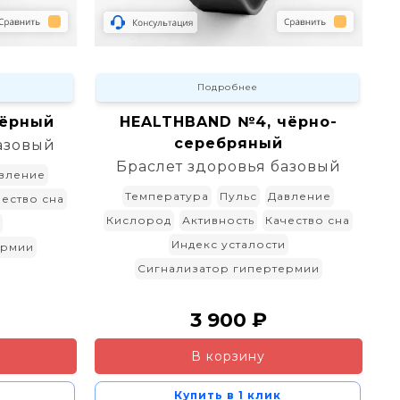
Подробнее
чёрный
HEALTHBAND №4, чёрно-
серебряный
азовый
Браслет здоровья базовый
вление
Температура
Пульс
Давление
чество сна
Кислород
Активность
Качество сна
Индекс усталости
ермии
Сигнализатор гипертермии
3 900 ₽
В корзину
Купить в 1 клик