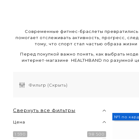
Современные фитнес-браслеты превратились 
помогает отслеживать активность, прогресс, след
тому, что спорт стал частью образа жизн
Перед покупкой важно понять, как выбрать модел
интернет-магазине HEALTHBAND по разумной це
Фильтр
(Скрыть)
Свернуть все фильтры
№1 по кар
Цена
1 590
98 500