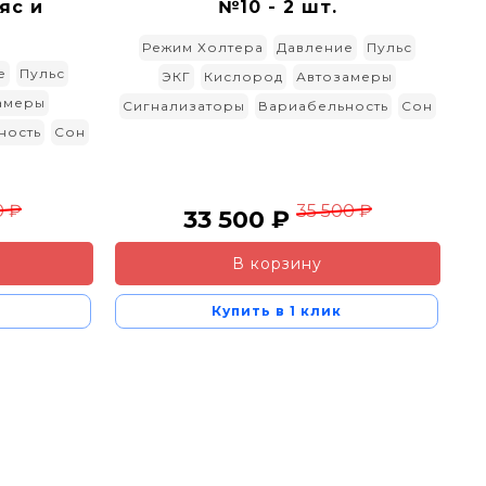
яс и
№10 - 2 шт.
Режим Холтера
Давление
Пульс
е
Пульс
ЭКГ
Кислород
Автозамеры
амеры
Сигнализаторы
Вариабельность
Сон
ность
Сон
0 ₽
35 500 ₽
33 500 ₽
В корзину
Купить в 1 клик