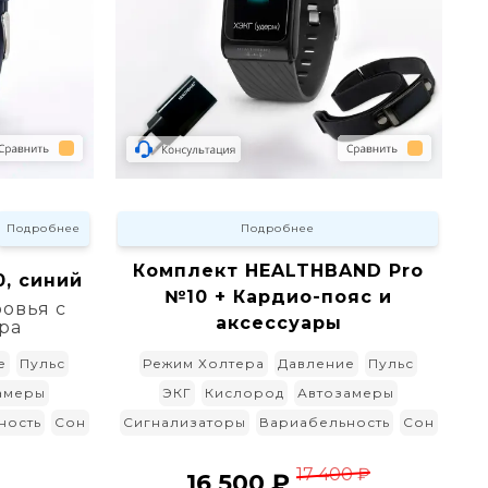
Подробнее
Подробнее
Комплект HEALTHBAND Pro
, синий
№10 + Кардио-пояс и
овья с
аксессуары
ра
Режим Холтера
Давление
Пульс
е
Пульс
ЭКГ
Кислород
Автозамеры
амеры
Сигнализаторы
Вариабельность
Сон
ность
Сон
17 400 ₽
16 500 ₽