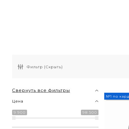
Профессиональные устройства HEALTHBAND с фу
здоровья, особенно важное для людей, страдающ
крови и автоматически уведомляет пользователя 
сна. Сигнализатор апноэ в устройствах HEALT
образом, эти устройства становятся незаменимым
Фильтр
(Скрыть)
Свернуть все фильтры
№1 по кар
Цена
9 900
98 500