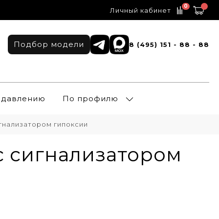
0
Личный кабинет
Подбор модели
8 (495) 151 - 88 - 88
о давлению
По профилю
гнализатором гипоксии
с сигнализатором