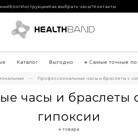
аний
Блог
Инструкции
Как выбрать часы?
Контакты
ые
Каталог
Выгодно
𖦏 Самые точные п
иональные
Профессиональные часы и браслеты с си
е часы и браслеты 
гипоксии
4 товара