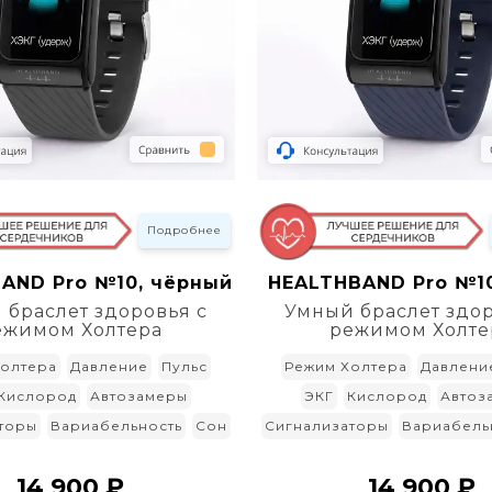
Подробнее
AND Pro №10, чёрный
HEALTHBAND Pro №10
 браслет здоровья с
Умный браслет здор
ежимом Холтера
режимом Холте
олтера
Давление
Пульс
Режим Холтера
Давлени
Кислород
Автозамеры
ЭКГ
Кислород
Автоз
торы
Вариабельность
Сон
Сигнализаторы
Вариабель
14 900 ₽
14 900 ₽