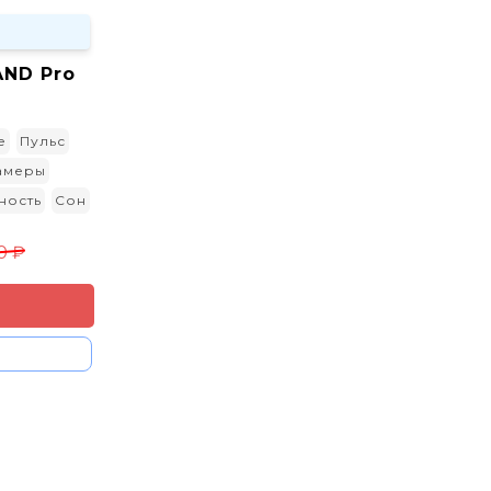
ND Pro
е
Пульс
амеры
ность
Сон
0 ₽