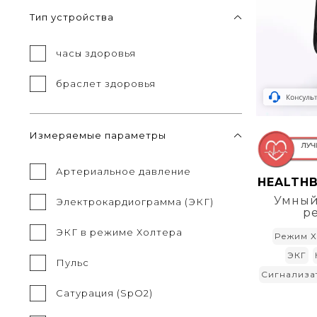
Тип устройства
часы здоровья
браслет здоровья
Измеряемые параметры
Артериальное давление
HEALTHB
Умный
Электрокардиограмма (ЭКГ)
р
ЭКГ в режиме Холтера
Режим Х
ЭКГ
Пульс
Сигнализа
Сатурация (SpO2)