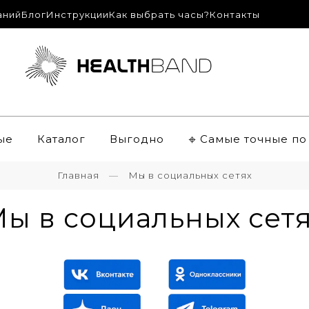
аний
Блог
Инструкции
Как выбрать часы?
Контакты
ые
Каталог
Выгодно
𖦏 Самые точные п
Главная
Мы в социальных сетях
ы в социальных сет