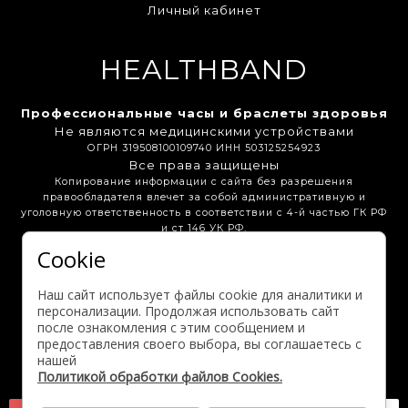
Личный кабинет
HEALTHBAND
Профессиональные часы и браслеты здоровья
Не являются медицинскими устройствами
ОГРН 319508100109740 ИНН 503125254923
Все права защищены
Копирование информации с сайта без разрешения
правообладателя влечет за собой административную и
уголовную ответственность в соответствии с 4-й частью ГК РФ
и ст 146 УК РФ.
Cookie
Бонусная программа
Вакансии
Партнёрам
Наш сайт использует файлы cookie для аналитики и
Выгодные предложения
персонализации. Продолжая использовать сайт
после ознакомления с этим сообщением и
предоставления своего выбора, вы соглашаетесь с
Активация гарантии
нашей
Политикой обработки файлов Cookies.