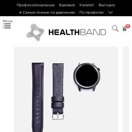
Профессиональные
Базовые
Каталог
Выгодно
𖦏 Самые точные по давлению
По профилю
Меню
0