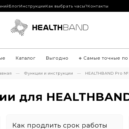
аний
Блог
Инструкции
Как выбрать часы?
Контакты
ые
Каталог
Выгодно
𖦏 Самые точные п
авная
Функции и инструкции
HEALTHBAND Pro 
ии для HEALTHBAN
Как продлить срок работы