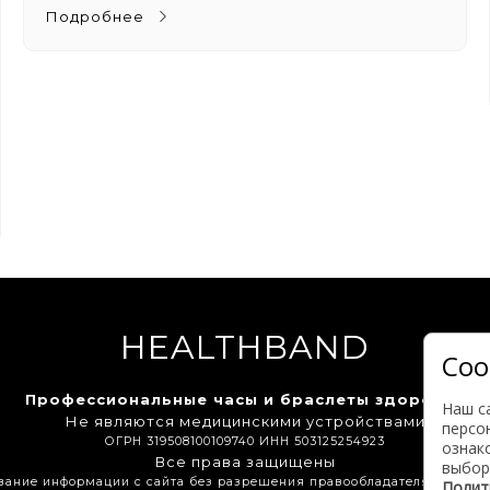
Подробнее
HEALTHBAND
Coo
Профессиональные часы и браслеты здоровья
Наш с
Не являются медицинскими устройствами
персо
ОГРН 319508100109740 ИНН 503125254923
ознак
Все права защищены
выбор
вание информации с сайта без разрешения правообладателя влечет з
Полит