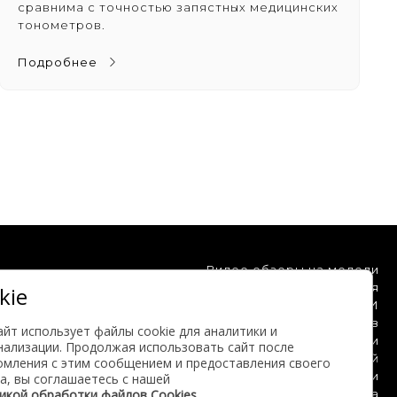
сравнима с точностью запястных медицинских
тонометров.
Подробнее
Видео обзоры на модели
Клинические испытания
kie
Мы на ТВ и в СМИ
Отзывы клиентов
айт использует файлы cookie для аналитики и
Блог компании
нализации. Продолжая использовать сайт после
База знаний
омления с этим сообщением и предоставления своего
Инструкции
а, вы соглашаетесь с нашей
а собой
икой обработки файлов Cookies.
Карта сайта