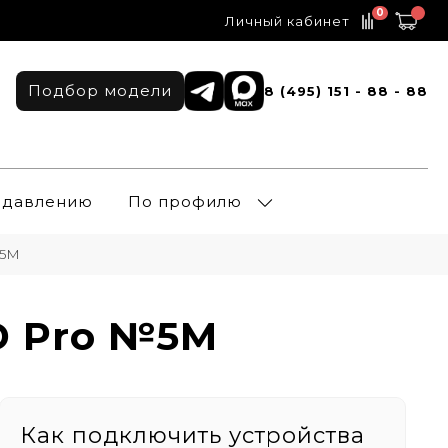
0
Личный кабинет
Подбор модели
8 (495) 151 - 88 - 88
о давлению
По профилю
№5M
D Pro №5M
Как подключить устройства