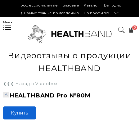
Профессиональные
Базовые
Каталог
Выгодно
𖦏 Самые точные по давлению
По профилю
Меню
0
Видеоотзывы о продукции
HEALTHBAND
❮❮❮ Назад в Videobox
HEALTHBAND Pro №80M
Купить