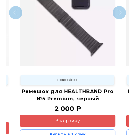
Подробнее
ое
Ремешок для HEALTHBAND Pro
Р
№5 Premium, чёрный
2 000 ₽
В корзину
Купить в 1 клик