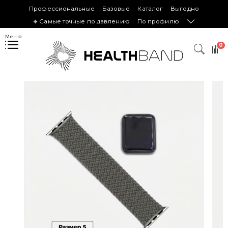
Профессиональные
Базовые
Каталог
Выгодно
𖦏 Самые точные по давлению
По профилю
Меню
0