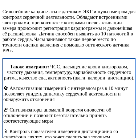
Сильнейшие кардио-часы с датчиком ЭКГ и пульсометром для
контроля сердечной деятельности. Обладают встроенными
электродами, при контакте с которыми после активации
замера происходит регистрация кардиограммы и дальнейшая
её расшифровка. Датчик способен выявить до 10 патологий в
работе сердца. Часы занимают также первое место по
точности оценки давления с помощью оптического датчика
PPG.
Также измеряют:
ЧСС, насыщение крови кислородом,
частоту дыхания, температуру, вариабельность сердечного
ритма, качество сна, активность (шаги, калории, дистанцию).
🔄 Автоматизация измерений с интервалом раз в 10 минут
позволяет увидеть динамику сердечной деятельности и
обнаружить отклонения
🚨 Сигнализаторы аномалий вовремя оповестят об
отклонении и позволят безотлагательно принять
соответствующие меры
📱
Контроль показателей измерений дистанционно со
смартфона для тех, кто хочет следить за здоровьем