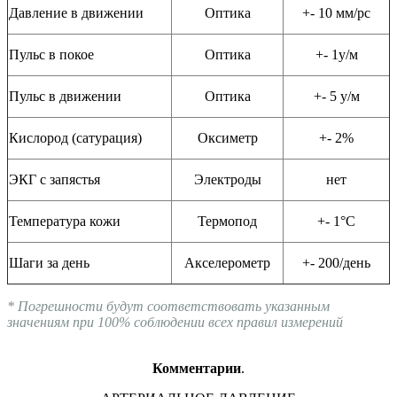
Давление в движении
Оптика
+- 10 мм/рс
Пульс в покое
Оптика
+- 1у/м
Пульс в движении
Оптика
+- 5 у/м
Кислород (сатурация)
Оксиметр
+- 2%
ЭКГ с запястья
Электроды
нет
Температура кожи
Термопод
+- 1°С
Шаги за день
Акселерометр
+- 200/день
* Погрешности будут соответствовать указанным
значениям при 100% соблюдении всех правил измерений
Комментарии
.