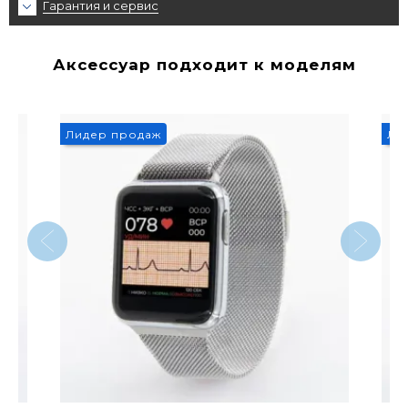
Гарантия и сервис
Аксессуар подходит к моделям
Лидер продаж
Ли