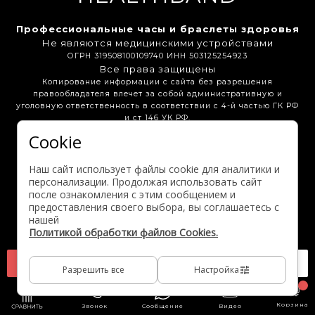
Профессиональные часы и браслеты здоровья
Не являются медицинскими устройствами
ОГРН 319508100109740 ИНН 503125254923
Все права защищены
Копирование информации с сайта без разрешения
правообладателя влечет за собой административную и
уголовную ответственность в соответствии с 4-й частью ГК РФ
и ст 146 УК РФ.
Cookie
Бонусная программа
Вакансии
Партнёрам
Наш сайт использует файлы cookie для аналитики и
Выгодные предложения
персонализации. Продолжая использовать сайт
после ознакомления с этим сообщением и
предоставления своего выбора, вы соглашаетесь с
Активация гарантии
нашей
Политикой обработки файлов Cookies.
В корзину
Консультация
Разрешить все
900 ₽
Настройка
Корзина
Звонок
Сообщение
Видео