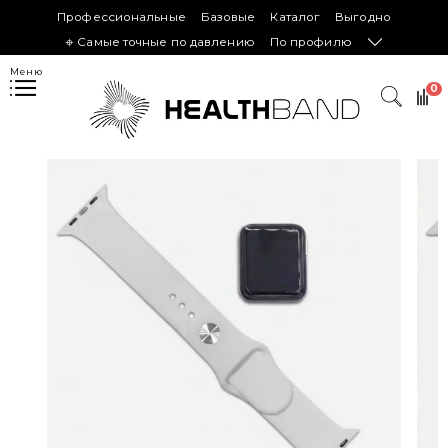
Профессиональные
Базовые
Каталог
Выгодно
𖦏 Самые точные по давлению
По профилю
Меню
0