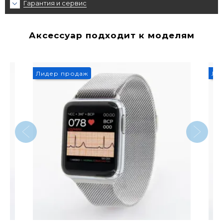
Гарантия и сервис
Аксессуар подходит к моделям
Лидер продаж
Ли