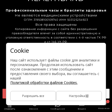
Профессиональные часы и браслеты здоровья
Не являются медицинскими устройствами
ОГРН 319508100109740 ИНН 503125254923
Все права защищены
Копирование информации с сайта без разрешения
правообладателя влечет за собой административную и
уголовную ответственность в соответствии с 4-й частью ГК РФ
и ст 146 УК РФ.
Cookie
Бонусная программа
Вакансии
Партнёрам
Наш сайт использует файлы cookie для аналитики и
Выгодные предложения
персонализации. Продолжая использовать сайт
после ознакомления с этим сообщением и
предоставления своего выбора, вы соглашаетесь с
Активация гарантии
нашей
Политикой обработки файлов Cookies.
В корзину
Консультация
Разрешить все
900 ₽
Настройка
Корзина
Звонок
Сообщение
Видео