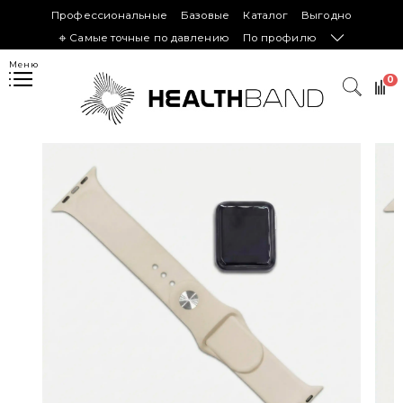
Профессиональные
Базовые
Каталог
Выгодно
𖦏 Самые точные по давлению
По профилю
Меню
0