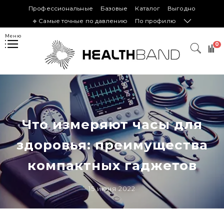
Профессиональные
Базовые
Каталог
Выгодно
𖦏 Самые точные по давлению
По профилю
Меню
0
Что измеряют часы для
здоровья: преимущества
компактных гаджетов
15 июня 2022