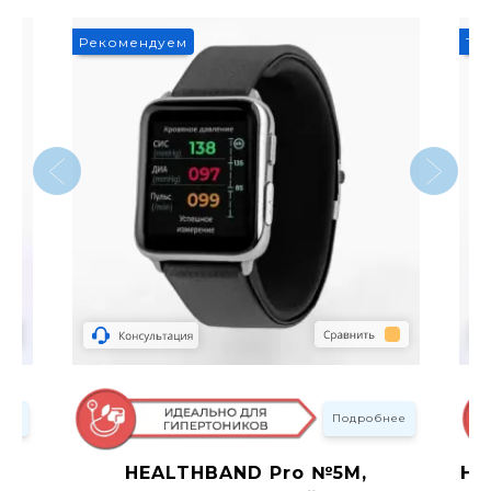
9
Рекомендуем
То
нее
Подробнее
HEALTHBAND Pro №5M,
HE