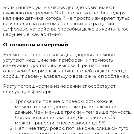
Большинство умных часов для здоровья имеют
функцию построения ЭКГ, это возможно благодаря
наличию датчика, который не просто измеряет пульс,
но и следит за ритмом сердечных сокращений.
Цифровые устройства способны даже выявить такое
нарушение, как аритмия.
О точности измерений
Несмотря на то, что
часы для здоровья
немного
уступают медицинским приборам, их точность
измерения достаточно высока. При наличии
отклонений нормальных показателей гаджет всегда
сообщит своему владельцу о возможных проблемах.
Росту погрешности в измерении способствуют
следующие факторы:
Тряска или трение о поверхность кожи в
момент произведения замера искажаются
данные. Чем меньше тряски – тем выше точность.
Согласно исследованиям, быстрая ходьба
может привести к погрешности до 8%.
Наличие татуировок, пот на коже, слишком туго
затянутый ремешок часов, интенсивный загар.