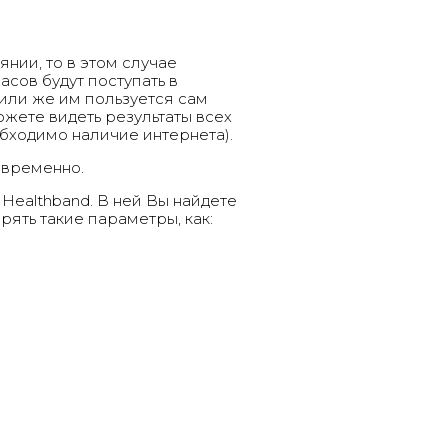
нии, то в этом случае
часов будут поступать в
или же им пользуется сам
жете видеть результаты всех
бходимо наличие интернета).
овременно.
Healthband. В ней Вы найдете
ять такие параметры, как: