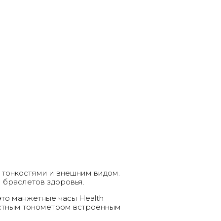
 тонкостями и внешним видом.
 браслетов здоровья.
это манжетные часы
Health
ястным тонометром встроенным