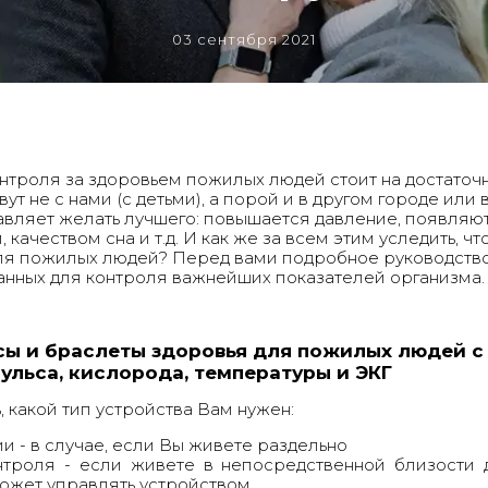
03 сентября 2021
нтроля за здоровьем пожилых людей стоит на достаточно
ут не с нами (с детьми), а порой и в другом городе или 
авляет желать лучшего: повышается давление, появляю
 качеством сна и т.д. И как же за всем этим уследить, 
для пожилых людей? Перед вами подробное руководств
анных для контроля важнейших показателей организма.
ы и браслеты здоровья для пожилых людей 
ульса, кислорода, температуры и ЭКГ
 какой тип устройства Вам нужен:
и - в случае, если Вы живете раздельно
нтроля - если живете в непосредственной близости 
ожет управлять устройством.