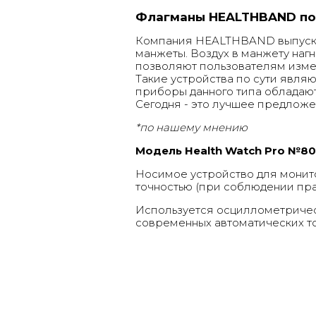
Флагманы HEALTHBAND по 
Компания HEALTHBAND выпуска
манжеты. Воздух в манжету на
позволяют пользователям измер
Такие устройства по сути явля
приборы данного типа обладают
Сегодня - это лучшее предложе
*по нашему мнению
Модель Health Watch Pro №8
Носимое устройство для монито
точностью (при соблюдении прав
Используется осциллометричес
современных автоматических т