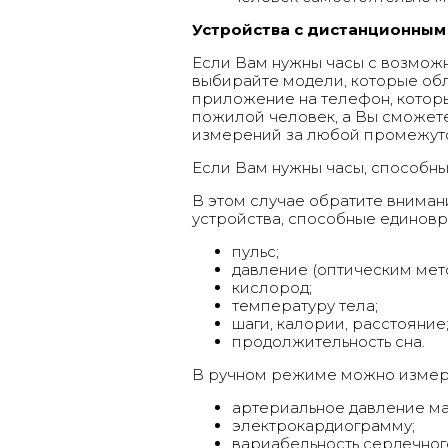
Устройства с дистанционным
Если Вам нужны часы с возможн
выбирайте модели, которые о
приложение на телефон, которы
пожилой человек, а Вы сможете
измерений за любой промежуток
Если Вам нужны часы, способн
В этом случае обратите вниман
устройства, способные единовр
пульс;
давление (оптическим мет
кислород;
температуру тела;
шаги, калории, расстояние
продолжительность сна.
В ручном режиме можно измер
артериальное давление м
электрокардиограмму;
вариабельность сердечног