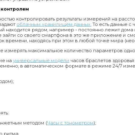
 контролем
остью контролировать результаты измерений на расстоя
бладают
облачным хранилищем данных.
То есть данные с 
й находится рядом, например - постоянно лежит дома 
 зайти со своего смартфона в это же приложение и смо
 времени, находясь при этом в любой точке мира (нео
ые измерять максимальное количество параметров одн
ие на
универсальные модели
часов браслетов здоровья 
еменно, в автоматическом формате в режиме 24/7 измер
одом);
;
ять:
анжетным методом (
Часы с тонометром
);
о ритма.