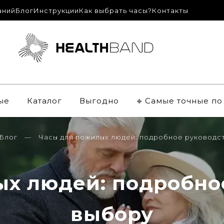
аний
Блог
Инструкции
Как выбрать часы?
Контакты
ые
Каталог
Выгодно
𖦏 Самые точные п
Блог
Часы для пожилых людей: подробное руководс
х людей: подробно
выбору