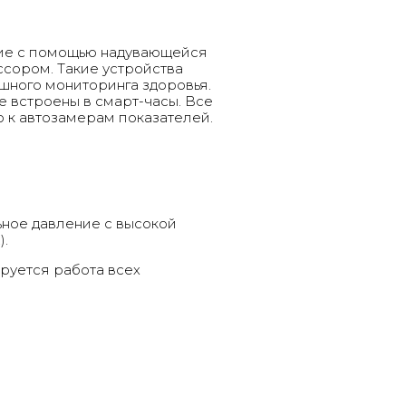
ие с помощью надувающейся
сором. Такие устройства
шного мониторинга здоровья.
е встроены в смарт-часы. Все
 к автозамерам показателей.
ьное давление с высокой
).
руется работа всех