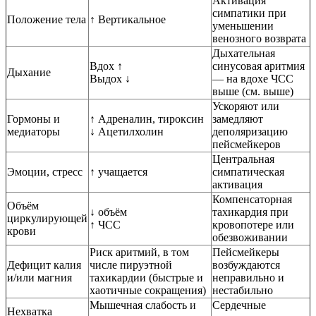
Активация
симпатики при
Положение тела
↑ Вертикальное
уменьшении
венозного возврата
Дыхательная
Вдох ↑
синусовая аритмия
Дыхание
Выдох ↓
— на вдохе ЧСС
выше (см. выше)
Ускоряют или
Гормоны и
↑ Адреналин, тироксин
замедляют
медиаторы
↓ Ацетилхолин
деполяризацию
пейсмейкеров
Центральная
Эмоции, стресс
↑ учащается
симпатическая
активация
Компенсаторная
Объём
↓ объём
тахикардия при
циркулирующей
↑ ЧСС
кровопотере или
крови
обезвоживании
Риск аритмий, в том
Пейсмейкеры
Дефицит калия
числе пируэтной
возбуждаются
и/или магния
тахикардии (быстрые и
неправильно и
хаотичные сокращения)
нестабильно
Мышечная слабость и
Сердечные
Нехватка