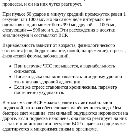
процессы, и он на них чутко реагирует.
При пульсе 60 ударов в минуту средний промежуток равен 1
секунде или 1000 мс. Но на самом деле интервалы не
одинаковы: один может быть 990 мс, другой — 1005 мс,
следующий — 996 мс и т. д. Эти расхождения в десятки
миллисекунд и составляют ВСР.
Вариабельность зависит от возраста, физиологического
состояния (сон, бодрствование, покой, напряжение), стресса,
физической формы, заболеваний.
При нагрузке ЧСС повышается, а вариабельность
снижается.
После отдыха она возвращается к исходному уровню —
это признак здоровой адаптации.
Если же стресс становится хроническим, параметр
постепенно ухудшаются.
В этом смысле ВСР можно сравнить с автомобильной
подвеской, которая обеспечивает манёвренность хода. Чем
быстрее едет машина, тем сильней ощущаются неровности на
дороге. Если подвеска изношена, она плохо реагирует на них
— так и при истощении ресурсов ВСР падает и сердце хуже
адаптируется к микроизменениям в организме.