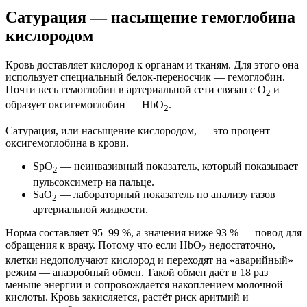
Сатурация — насыщение гемоглобина
кислородом
Кровь доставляет кислород к органам и тканям. Для этого она
использует специальный белок-переносчик — гемоглобин.
Почти весь гемоглобин в артериальной сети связан с O
и
2
образует оксигемоглобин — HbO
.
2
Сатурация, или насыщение кислородом, — это процент
оксигемоглобина в крови.
SpO
— неинвазивный показатель, который показывает
2
пульсоксиметр на пальце.
SaO
— лабораторный показатель по анализу газов
2
артериальной жидкости.
Норма составляет 95–99 %, а значения ниже 93 % — повод для
обращения к врачу. Потому что если HbO
недостаточно,
2
клетки недополучают кислород и переходят на «аварийный»
режим — анаэробный обмен. Такой обмен даёт в 18 раз
меньше энергии и сопровождается накоплением молочной
кислоты. Кровь закисляется, растёт риск аритмий и