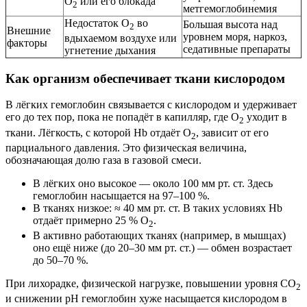
O
или его блокада
2
метгемоглобинемия
Недостаток O
во
Большая высота над
2
Внешние
уровнем моря, наркоз,
вдыхаемом воздухе или
факторы
седативные препараты
угнетение дыхания
Как организм обеспечивает ткани кислородом
В лёгких гемоглобин связывается с кислородом и удерживает
его до тех пор, пока не попадёт в капилляр, где O
уходит в
2
ткани. Лёгкость, с которой Hb отдаёт O
, зависит от его
2
парциального давления. Это физическая величина,
обозначающая долю газа в газовой смеси.
В лёгких оно высокое — около 100 мм рт. ст. Здесь
гемоглобин насыщается на 97–100 %.
В тканях низкое: ≈ 40 мм рт. ст. В таких условиях Hb
отдаёт примерно 25 % O
.
2
В активно работающих тканях (например, в мышцах)
оно ещё ниже (до 20–30 мм рт. ст.) — обмен возрастает
до 50–70 %.
При лихорадке, физической нагрузке, повышении уровня CO
2
и снижении pH гемоглобин хуже насыщается кислородом в