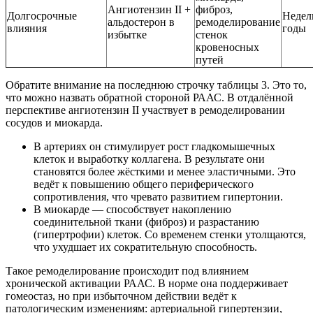
Ангиотензин II +
фиброз,
Долгосрочные
Недел
альдостерон в
ремоделирование
влияния
годы
избытке
стенок
кровеносных
путей
Обратите внимание на последнюю строчку таблицы 3. Это то,
что можно назвать обратной стороной РААС. В отдалённой
перспективе ангиотензин II участвует в ремоделировании
сосудов и миокарда.
В артериях он стимулирует рост гладкомышечных
клеток и выработку коллагена. В результате они
становятся более жёсткими и менее эластичными. Это
ведёт к повышению общего периферического
сопротивления, что чревато развитием гипертонии.
В миокарде — способствует накоплению
соединительной ткани (фиброз) и разрастанию
(гипертрофии) клеток. Со временем стенки утолщаются,
что ухудшает их сократительную способность.
Такое ремоделирование происходит под влиянием
хронической активации РААС. В норме она поддерживает
гомеостаз, но при избыточном действии ведёт к
патологическим изменениям: артериальной гипертензии,