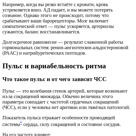
Например, когда вы резко встаёте с кровати, кровь
устремляется вниз. АД падает, и вы можете потерять
сознание. Однако этого не происходит, потому что
срабатывают ваши барорецепторы. Мозг включает
симпатический ответ — пульс ускоряется, артериолы
сужаются, баланс восстанавливается.
Долгосрочное равновесие — результат слаженной работы
гормональных систем: ренин-ангиотензин-альдостероновой
(РААС) и натрийуретических пептидов.
Пульс и вариабельность ритма
Что такое пульс и от чего зависит ЧСС
Пульс — это колебания стенок артерий, которые возникают
из-за сокращений миокарда. Обычно величина этого
параметра совпадает с частотой сердечных сокращений
(ЧСС), если у человека нет аритмии или тяжёлых патологий.
Показатель пульса отражает особенности проводящей
*
системы
сердца, силу сокращений и состояние сосудов.
На его частоту влияют: