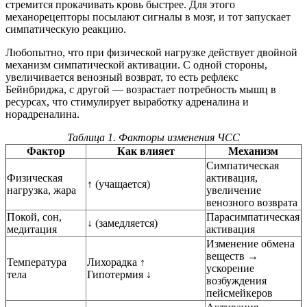
стремится прокачивать кровь быстрее. Для этого
механорецепторы посылают сигналы в мозг, и тот запускает
симпатическую реакцию.
Любопытно, что при физической нагрузке действует двойной
механизм симпатической активации. С одной стороны,
увеличивается венозный возврат, то есть рефлекс
Бейнбриджа, с другой — возрастает потребность мышц в
ресурсах, что стимулирует выработку адреналина и
норадреналина.
Таблица 1. Факторы изменения ЧСС
Фактор
Как влияет
Механизм
Симпатическая
Физическая
активация,
↑ (учащается)
нагрузка, жара
увеличение
венозного возврата
Покой, сон,
Парасимпатическая
↓ (замедляется)
медитация
активация
Изменение обмена
веществ →
Температура
Лихорадка ↑
ускорение
тела
Гипотермия ↓
возбуждения
пейсмейкеров