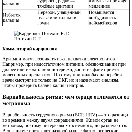
судороги, редко —
импульсы проходят
кальция
тяжёлые аритмии
медленнее
Перебои, учащённый
Повышается
Избыток
пульс или толчки в
возбудимость
кальция
груди
пейсмейкеров
Потехин Е. Г.
Комментарий кардиолога
Аритмии могут возникать из-за нехватки электролитов.
Например, при недостаточном питании, обезвоживании при
диарее или избыточной потере жидкости на фоне приёма
мочегонных препаратов. Поэтому при жалобах на перебои
врачи смотрят не только на ЭКГ, но и назначают анализы,
чтобы проверить баланс калия и натрия.
Вариабельность ритма: чем сердце отличается от
метронома
Вариабельность сердечного ритма (ВСР, HRV) — это разница
во времени между двумя сокращениями. Живой орган не
метроном, поэтому интервалы хоть немного, но различаются.
В организме протекают разнообразные физиологические