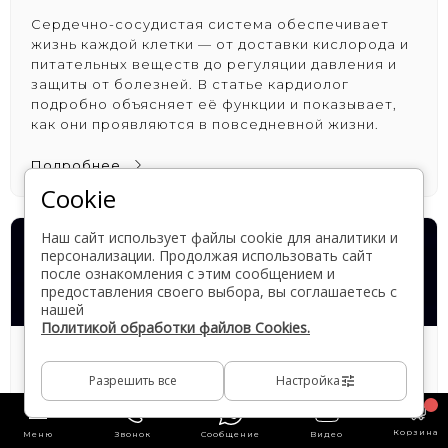
Сердечно-сосудистая система обеспечивает
жизнь каждой клетки — от доставки кислорода и
питательных веществ до регуляции давления и
защиты от болезней. В статье кардиолог
подробно объясняет её функции и показывает,
как они проявляются в повседневной жизни.
Подробнее
Cookie
Наш сайт использует файлы cookie для аналитики и
персонализации. Продолжая использовать сайт
после ознакомления с этим сообщением и
предоставления своего выбора, вы соглашаетесь с
нашей
Политикой обработки файлов Cookies.
Строение кровеносной системы человека
Разрешить все
Настройка
17 сентября 2025
Кровеносная система — это сложная сеть, от
Корзина
Меню
Звонок
Сообщение
Видео
которой зависит жизнь каждой клетки нашего