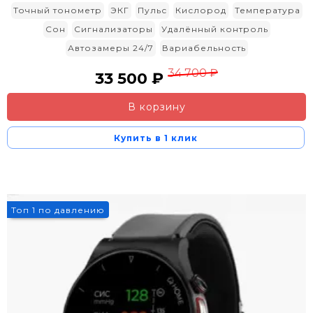
Точный тонометр
ЭКГ
Пульс
Кислород
Температура
Сон
Сигнализаторы
Удалённый контроль
Автозамеры 24/7
Вариабельность
34 700 ₽
33 500 ₽
В корзину
Купить в 1 клик
3%
Топ 1 по давлению