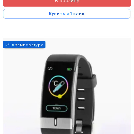
В корзину
Купить в 1 клик
3%
№1 в температуре