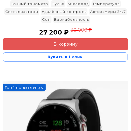
Точный тонометр
Пульс
Кислород
Температура
Сигнализаторы
Удалённый контроль
Автозамеры 24/7
Сон
Вариабельность
30 000 ₽
27 200 ₽
В корзину
Купить в 1 клик
3%
Топ 1 по давлению