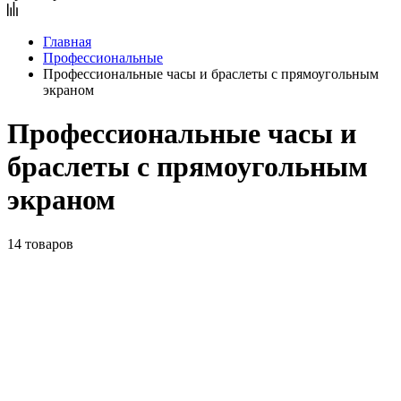
Главная
Профессиональные
Профессиональные часы и браслеты с прямоугольным
экраном
Профессиональные часы и
браслеты с прямоугольным
экраном
14 товаров
Часы и браслеты с прямоугольным экраном отличаются
стильным и современным дизайном. Благодаря
использованию корпусов прямоугольной и квадратной
формы удаётся максимально эффективно задействовать
дисплей устройств и отображать максимальное количество
полезных и информативных интерфейсов, в том числе
экранные кардиографики.