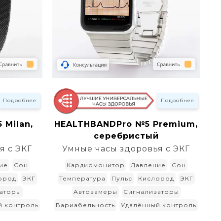
Подробнее
Подробнее
 Milan,
HEALTHBANDPro №5 Premium,
серебристый
я с ЭКГ
Умные часы здоровья с ЭКГ
ие
Сон
Кардиомонитор
Давление
Сон
ород
ЭКГ
Температура
Пульс
Кислород
ЭКГ
аторы
Автозамеры
Сигнализаторы
й контроль
Вариабельность
Удалённый контроль