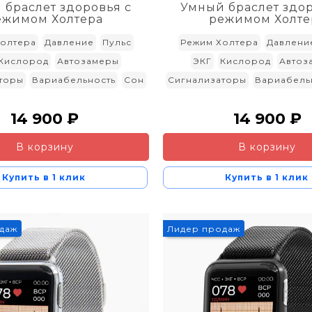
 браслет здоровья с
Умный браслет здор
ежимом Холтера
режимом Холте
олтера
Давление
Пульс
Режим Холтера
Давлени
Кислород
Автозамеры
ЭКГ
Кислород
Автоз
торы
Вариабельность
Сон
Сигнализаторы
Вариабель
14 900 ₽
14 900 ₽
В корзину
В корзину
Купить в 1 клик
Купить в 1 клик
даж
Лидер продаж