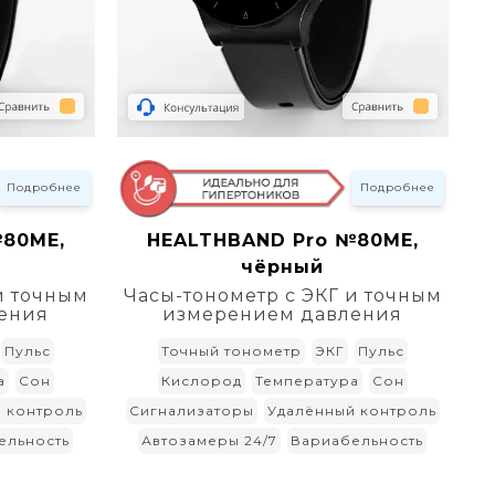
Подробнее
Подробнее
№80ME,
HEALTHBAND Pro №80ME,
й
чёрный
и точным
Часы-тонометр с ЭКГ и точным
ения
измерением давления
Пульс
Точный тонометр
ЭКГ
Пульс
а
Сон
Кислород
Температура
Сон
 контроль
Сигнализаторы
Удалённый контроль
ельность
Автозамеры 24/7
Вариабельность