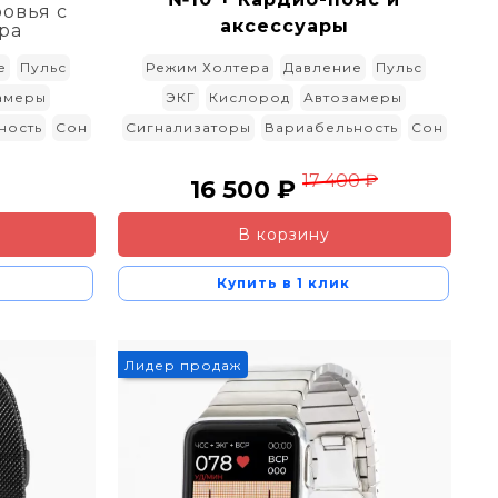
овья с
аксессуары
ра
Режим Холтера
Давление
Пульс
е
Пульс
ЭКГ
Кислород
Автозамеры
амеры
Сигнализаторы
Вариабельность
Сон
ность
Сон
17 400 ₽
16 500 ₽
В корзину
Купить в 1 клик
Лидер продаж