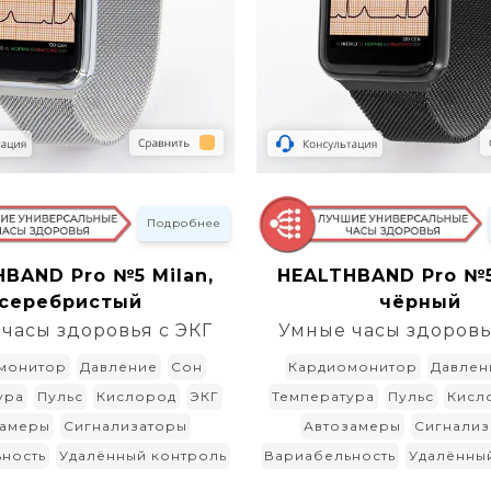
Подробнее
BAND Pro №5 Milan,
HEALTHBAND Pro №5
серебристый
чёрный
часы здоровья с ЭКГ
Умные часы здоровь
монитор
Давление
Сон
Кардиомонитор
Давлен
ура
Пульс
Кислород
ЭКГ
Температура
Пульс
Кисл
замеры
Сигнализаторы
Автозамеры
Сигнализ
ность
Удалённый контроль
Вариабельность
Удалённы