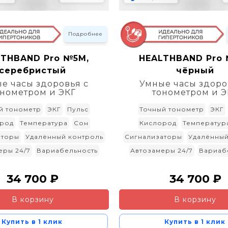
Подробнее
LTHBAND Pro №5M,
HEALTHBAND Pro 
серебристый
чёрный
е часы здоровья с
Умные часы здоро
онометром и ЭКГ
тонометром и Э
й тонометр
ЭКГ
Пульс
Точный тонометр
ЭКГ
род
Температура
Сон
Кислород
Температур
аторы
Удалённый контроль
Сигнализаторы
Удалённый
еры 24/7
Вариабельность
Автозамеры 24/7
Вариаб
34 700 ₽
34 700 ₽
В корзину
В корзину
Купить в 1 клик
Купить в 1 клик