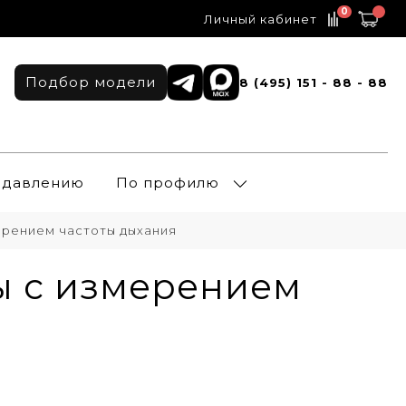
0
Личный кабинет
Подбор модели
8 (495) 151 - 88 - 88
о давлению
По профилю
ерением частоты дыхания
ы с измерением