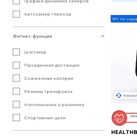
Графики динамики замеров
Автозамер глюкозы
№1 по кар
Фитнес-функции
Шагомер
Пройденная дистанция
Сожжённые калории
Режимы тренировок
Напоминания о разминке
Спортивные цели
HEALTHB