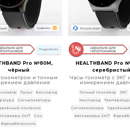
Подробнее
THBAND Pro №80M,
HEALTHBAND Pro 
чёрный
серебристы
 тонометром и точным
Часы-тонометр с ЭКГ 
ерением давления
измерением давл
онометр
Пульс
Кислород
Точный тонометр
ЭКГ
ратура
Сигнализаторы
Кислород
Температур
далённый контроль
Сигнализаторы
Удалённый
тозамеры 24/7
Сон
Автозамеры 24/7
Вариаб
Вариабельность