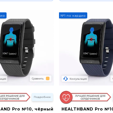
дио
№1 по кардио
Подробнее
AND Pro №10, чёрный
HEALTHBAND Pro №10