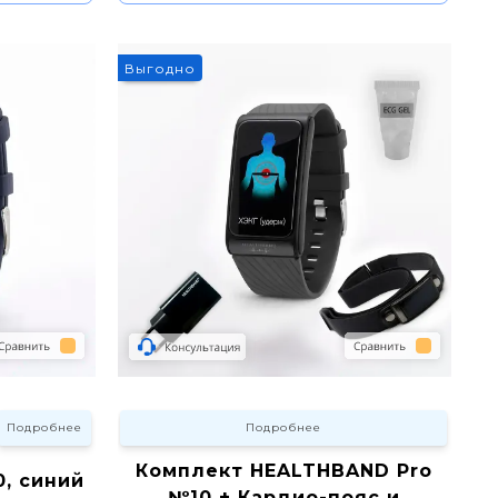
5%
Выгодно
Подробнее
Подробнее
Комплект HEALTHBAND Pro
, синий
№10 + Кардио-пояс и