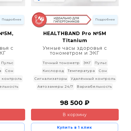
Подробнее
Подробнее
№5M,
HEALTHBAND Pro №5M
Titanium
вья с
Умные часы здоровья с
КГ
тонометром и ЭКГ
Пульс
Точный тонометр
ЭКГ
Пульс
а
Сон
Кислород
Температура
Сон
 контроль
Сигнализаторы
Удалённый контроль
ельность
Автозамеры 24/7
Вариабельность
98 500 ₽
В корзину
Купить в 1 клик