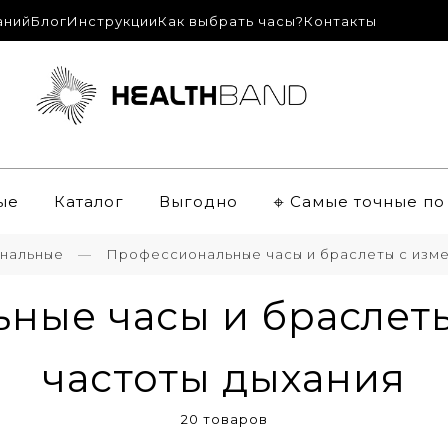
аний
Блог
Инструкции
Как выбрать часы?
Контакты
ые
Каталог
Выгодно
𖦏 Самые точные п
нальные
Профессиональные часы и браслеты с изм
ные часы и браслет
частоты дыхания
20 товаров