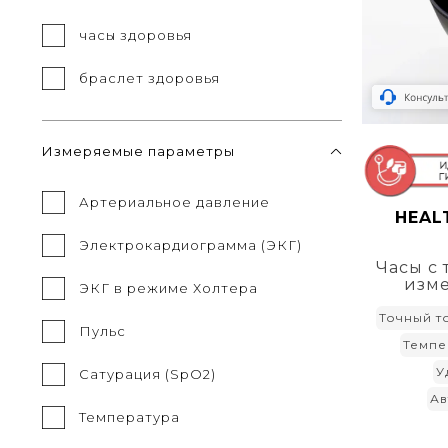
часы здоровья
браслет здоровья
Измеряемые параметры
Артериальное давление
HEAL
Электрокардиограмма (ЭКГ)
Часы с
изм
ЭКГ в режиме Холтера
Точный т
Пульс
Темпе
У
Сатурация (SpO2)
Ав
Температура