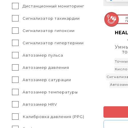
Дистанционный мониторинг
Сигнализатор тахикардии
Сигнализатор гипоксии
HEA
Сигнализатор гипертермии
Умны
т
Автозамер пульса
Точны
Автозамер давления
Кисло
Сигнализ
Автозамер сатурации
Автозам
Автозамер температуры
Автозамер HRV
Калибровка давления (PPG)