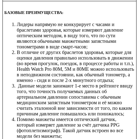
БАЗОВЫЕ ПРЕИМУЩЕСТВА:
Лидеры напрямую не конкурирует с часами и
браслетами здоровья, которые измеряют давление
оптическим методом, в виду того, что по сути
являются обычными манжетными запястными
тонометрами в виде смарт-часов;
В отличие от других браслетов здоровья, которые для
оценки давления правильно использовать в движении
(во время прогулок, поездок, в процессе работы и т.п.),
Health Watch Pro 80M, 5M и 80ME можно использовать
в неподвижном состоянии, как обычный тонометр, а
именно - сидя и после 2-х минутного отдыха;
Данные модели занимают 1-е место в рейтинге ввиду
того, что точность получаемых данных об
артериальном давлении сопоставима с обычным
медицинским запястным тонометром и её можно
считать эталонной вне зависимости от того, по каким
причинам давление повышалось или понижалось;
Помимо манжеты имеется оптический датчик,
который измеряет давление за счёт датчика PPG
(фотоплетизмограф). Такой датчик встроен во все
модели без манжеты;