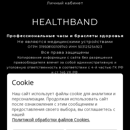
Личный кабинет
HEALTHBAND
Профессиональные часы и браслеты здоровья
Не являются медицинскими устройствами
ОГРН 319508100109740 ИНН 503125254923
Все права защищены
Копирование информации с сайта без разрешения
правообладателя влечет за собой административную и
уголовную ответственность в соответствии с 4-й частью ГК РФ
и ст 146 УК РФ.
Cookie
Бонусная программа
Вакансии
Партнёрам
Наш сайт использует файлы cookie для аналитики и
Выгодные предложения
персонализации. Продолжая использовать сайт
после ознакомления с этим сообщением и
предоставления своего выбора, вы соглашаетесь с
Активация гарантии
нашей
Политикой обработки файлов Cookies.