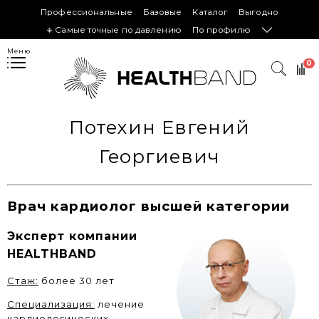
Профессиональные
Базовые
Каталог
Выгодно
𖦏 Самые точные по давлению
По профилю
Меню
0
Потехин Евгений
Георгиевич
Врач кардиолог высшей категории
Эксперт компании
HEALTHBAND
Стаж:
более 30 лет
Специализация:
лечение
кардиологических