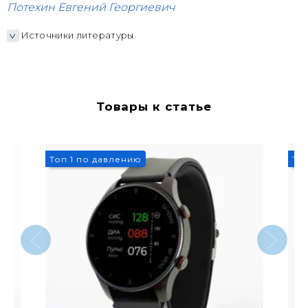
Потехин Евгений Георгиевич
Источники литературы
Товары к статье
9%
3
Топ 1 по давлению
То