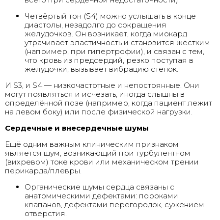
Четвёртый тон (S4) можно услышать в конце
диастолы, незадолго до сокращения
желудочков. Он возникает, когда миокард
утрачивает эластичность и становится жёстким
(например, при гипертрофии), и связан с тем,
что кровь из предсердий, резко поступая в
желудочки, вызывает вибрацию стенок.
И S3, и S4 — низкочастотные и непостоянные. Они
могут появляться и исчезать, иногда слышны в
определённой позе (например, когда пациент лежит
на левом боку) или после физической нагрузки.
Сердечные и внесердечные шумы
Ещё одним важным клиническим признаком
является шум, возникающий при турбулентном
(вихревом) токе крови или механическом трении
перикарда/плевры.
Органические шумы сердца связаны с
анатомическими дефектами: пороками
клапанов, дефектами перегородок, сужением
отверстия.