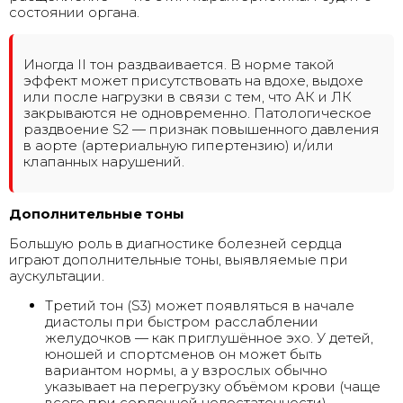
состоянии органа.
Иногда II тон раздваивается. В норме такой
эффект может присутствовать на вдохе, выдохе
или после нагрузки в связи с тем, что АК и ЛК
закрываются не одновременно. Патологическое
раздвоение S2 — признак повышенного давления
в аорте (артериальную гипертензию) и/или
клапанных нарушений.
Дополнительные тоны
Большую роль в диагностике болезней сердца
играют дополнительные тоны, выявляемые при
аускультации.
Третий тон (S3) может появляться в начале
диастолы при быстром расслаблении
желудочков — как приглушённое эхо. У детей,
юношей и спортсменов он может быть
вариантом нормы, а у взрослых обычно
указывает на перегрузку объёмом крови (чаще
всего при сердечной недостаточности).