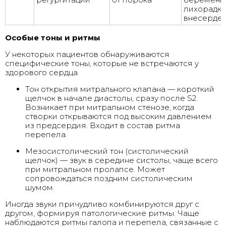
лихорадка)
внесерде
Особые тоны и ритмы
У некоторых пациентов обнаруживаются
специфические тоны, которые не встречаются у
здорового сердца.
Тон открытия митрального клапана — короткий
щелчок в начале диастолы, сразу после S2.
Возникает при митральном стенозе, когда
створки открываются под высоким давлением
из предсердия. Входит в состав ритма
перепела.
Мезосистолический тон (систолический
щелчок) — звук в середине систолы, чаще всего
при митральном пролапсе. Может
сопровождаться поздним систолическим
шумом.
Иногда звуки причудливо комбинируются друг с
другом, формируя патологические ритмы. Чаще
наблюдаются ритмы галопа и перепела, связанные с