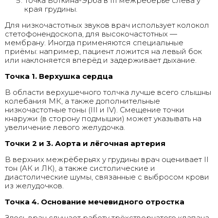
Точка Боткина-Эрба в III межреберье слева у
края грудины.
Для низкочастотных звуков врач использует колокол
стетофонендоскопа, для высокочастотных —
мембрану. Иногда применяются специальные
приёмы: например, пациент ложится на левый бок
или наклоняется вперёд и задерживает дыхание.
Точка 1. Верхушка сердца
В области верхушечного толчка лучше всего слышны
колебания МК, а также дополнительные
низкочастотные тоны (III и IV). Смещение точки
кнаружи (в сторону подмышки) может указывать на
увеличение левого желудочка.
Точки 2 и 3. Аорта и лёгочная артерия
В верхних межрёберьях у грудины врач оценивает II
тон (АК и ЛК), а также систолические и
диастолические шумы, связанные с выбросом крови
из желудочков.
Точка 4. Основание мечевидного отростка
Здесь врач слушает работу трёхстворчатого клапана,