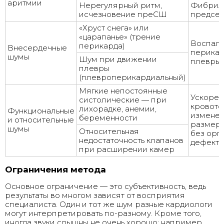
аритмии
Нерегулярный ритм,
Фибрил
исчезновение преСШ
предсе
«Хруст снега» или
«царапанье» (трение
Воспал
перикарда)
Внесердечные
перикар
шумы
Шум при движении
плевры
плевры
(плевроперикардиальный)
Мягкие непостоянные
Ускоре
систолические — при
кровото
лихорадке, анемии,
Функциональные
измене
беременности
и относительные
размеро
шумы
Относительная
без орг
недостаточность клапанов
дефекта
при расширении камер
Ограничения метода
Основное ограничение — это субъективность, ведь
результаты во многом зависят от восприятия
специалиста. Один и тот же шум разные кардиологи
могут интерпретировать по-разному. Кроме того,
иногда звуки слышны не очень хорошо: например,