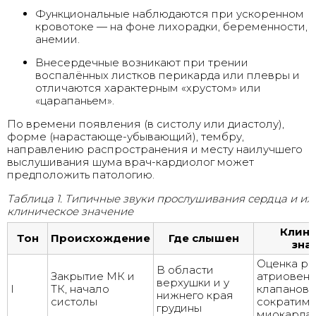
Функциональные наблюдаются при ускоренном
кровотоке — на фоне лихорадки, беременности,
анемии.
Внесердечные возникают при трении
воспалённых листков перикарда или плевры и
отличаются характерным «хрустом» или
«царапаньем».
По времени появления (в систолу или диастолу),
форме (нарастающе-убывающий), тембру,
направлению распространения и месту наилучшего
выслушивания шума врач-кардиолог может
предположить патологию.
Таблица 1. Типичные звуки прослушивания сердца и их
клиническое значение
Клини
Тон
Происхождение
Где слышен
зна
Оценка ра
В области
Закрытие МК и
атриовен
верхушки и у
I
ТК, начало
клапанов,
нижнего края
систолы
сократимо
грудины
миокарда