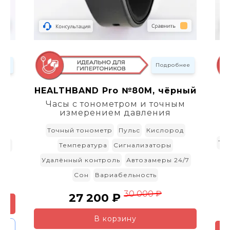
нее
Подробнее
ий
HEALTHBAND Pro №80M, чёрный
Часы с тонометром и точным
измерением давления
Ч
КГ
Точный тонометр
Пульс
Кислород
То
оры
Температура
Сигнализаторы
Удалённый контроль
Автозамеры 24/7
У
Сон
Вариабельность
30 000 ₽
27 200 ₽
В корзину