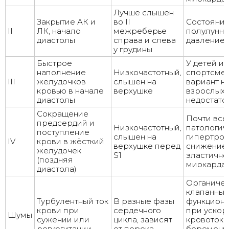
Лучше слышен
Закрытие АК и
во II
Состояни
II
ЛК, начало
межреберье
полулунны
диастолы
справа и слева
давление 
у грудины
Быстрое
У детей и
наполнение
Низкочастотный,
спортсме
III
желудочков
слышен на
вариант н
кровью в начале
верхушке
взрослых 
диастолы
недостато
Сокращение
Почти все
предсердий и
Низкочастотный,
патологич
поступление
слышен на
гипертроф
IV
крови в жёсткий
верхушке перед
снижение
желудочек
S1
эластично
(поздняя
миокарда
диастола)
Органичес
клапанных
Турбулентный ток
В разные фазы
функцион
крови при
сердечного
при уско
Шумы
сужении или
цикла, зависят
кровотоке
регургитации
от порока
беременно