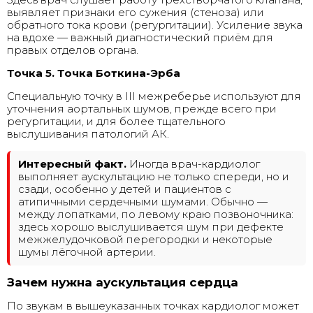
выявляет признаки его сужения (стеноза) или
обратного тока крови (регургитации). Усиление звука
на вдохе — важный диагностический приём для
правых отделов органа.
Точка 5. Точка Боткина-Эрба
Специальную точку в III межреберье используют для
уточнения аортальных шумов, прежде всего при
регургитации, и для более тщательного
выслушивания патологий АК.
Интересный факт.
Иногда врач-кардиолог
выполняет аускультацию не только спереди, но и
сзади, особенно у детей и пациентов с
атипичными сердечными шумами. Обычно —
между лопатками, по левому краю позвоночника:
здесь хорошо выслушивается шум при дефекте
межжелудочковой перегородки и некоторые
шумы лёгочной артерии.
Зачем нужна аускультация сердца
По звукам в вышеуказанных точках кардиолог может