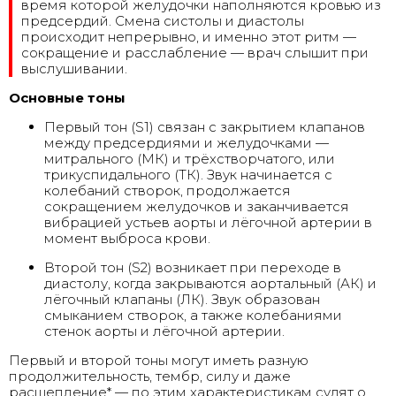
время которой желудочки наполняются кровью из
предсердий. Смена систолы и диастолы
происходит непрерывно, и именно этот ритм —
сокращение и расслабление — врач слышит при
выслушивании.
Основные тоны
Первый тон (S1) связан с закрытием клапанов
между предсердиями и желудочками —
митрального (МК) и трёхстворчатого, или
трикуспидального (ТК). Звук начинается с
колебаний створок, продолжается
сокращением желудочков и заканчивается
вибрацией устьев аорты и лёгочной артерии в
момент выброса крови.
Второй тон (S2) возникает при переходе в
диастолу, когда закрываются аортальный (АК) и
лёгочный клапаны (ЛК). Звук образован
смыканием створок, а также колебаниями
стенок аорты и лёгочной артерии.
Первый и второй тоны могут иметь разную
продолжительность, тембр, силу и даже
расщепление* — по этим характеристикам судят о