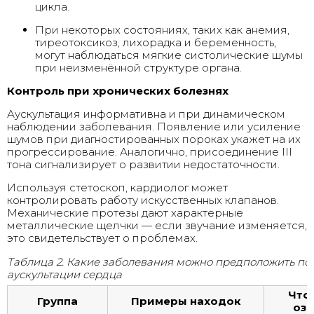
цикла.
При некоторых состояниях, таких как анемия,
тиреотоксикоз, лихорадка и беременность,
могут наблюдаться мягкие систолические шумы
при неизменённой структуре органа.
Контроль при хронических болезнях
Аускультация информативна и при динамическом
наблюдении заболевания. Появление или усиление
шумов при диагностированных пороках укажет на их
прогрессирование. Аналогично, присоединение III
тона сигнализирует о развитии недостаточности.
Используя стетоскоп, кардиолог может
контролировать работу искусственных клапанов.
Механические протезы дают характерные
металлические щелчки — если звучание изменяется,
это свидетельствует о проблемах.
Таблица 2. Какие заболевания можно предположить по
аускультации сердца
Что
Группа
Примеры находок
озн