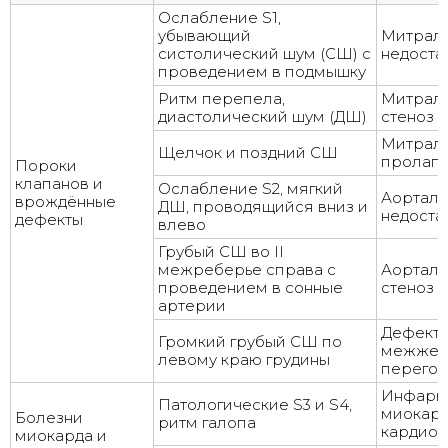
Ослабление S1,
убывающий
Митрал
систолический шум (СШ) с
недоста
проведением в подмышку
Ритм перепела,
Митрал
диастолический шум (ДШ)
стеноз
Митрал
Щелчок и поздний СШ
пролап
Пороки
клапанов и
Ослабление S2, мягкий
Аорталь
врождённые
ДШ, проводящийся вниз и
недоста
дефекты
влево
Грубый СШ во II
межреберье справа с
Аорталь
проведением в сонные
стеноз
артерии
Дефект
Громкий грубый СШ по
межжел
левому краю грудины
перегор
Инфаркт
Патологические S3 и S4,
миокард
Болезни
ритм галопа
кардио
миокарда и