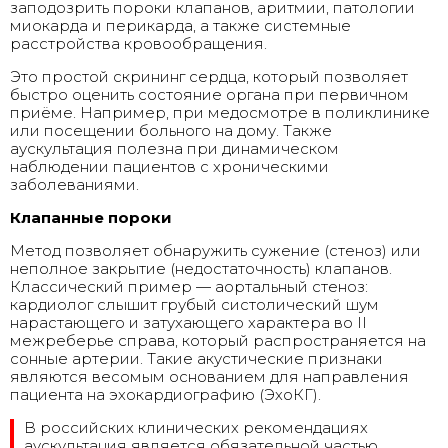
заподозрить пороки клапанов, аритмии, патологии
миокарда и перикарда, а также системные
расстройства кровообращения.
Это простой скрининг сердца, который позволяет
быстро оценить состояние органа при первичном
приёме. Например, при медосмотре в поликлинике
или посещении больного на дому. Также
аускультация полезна при динамическом
наблюдении пациентов с хроническими
заболеваниями.
Клапанные пороки
Метод позволяет обнаружить сужение (стеноз) или
неполное закрытие (недостаточность) клапанов.
Классический пример — аортальный стеноз:
кардиолог слышит грубый систолический шум
нарастающего и затухающего характера во II
межреберье справа, который распространяется на
сонные артерии. Такие акустические признаки
являются весомым основанием для направления
пациента на эхокардиографию (ЭхоКГ).
В российских клинических рекомендациях
аускультация является обязательной частью