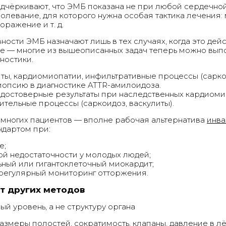
ёркивают, что ЭМБ показана не при любой сердечной не
олевание, для которого нужна особая тактика лечения:
ражение и т. д.
ности ЭМБ назначают лишь в тех случаях, когда это дей
же — многие из вышеописанных задач теперь можно вып
ностики.
ы, кардиомиопатии, инфильтративные процессы (саркои
опсию в диагностике ATTR-амилоидоза.
 достоверные результаты при наследственных кардиоми
тельные процессы (саркоидоз, васкулиты).
 многих пациентов — вполне рабочая альтернатива
инва
ндартом при:
е;
й недостаточности у молодых людей;
ный или гигантоклеточный миокардит;
регулярный мониторинг отторжения.
т других методов
ый уровень, а не структуру органа
змеры полостей, сократимость, клапаны, давление в лё