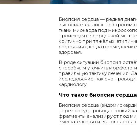
Биопсия сердца — редкая диагн
выполняется лишь по строгим п
ткани миокарда под микроскопо
происходят в сердечной мышце 
критично при тяжёлых, атипич
состояниях, когда промедление
здоровья.
В ряде ситуаций биопсия остаё
способным уточнить морфологи
правильную тактику лечения. Да
исследование, как оно проводи
кардиологу.
Что такое биопсия сердца
Биопсия сердца (эндомиокарди
через сосуд проводят тонкий к
фрагменты анализируют под ми
вмешательство и выполняется с