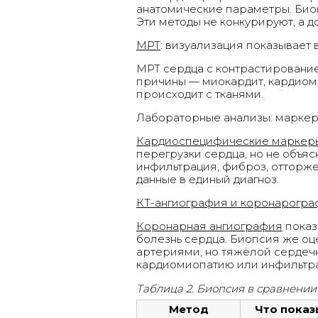
анатомические параметры. Биоп
Эти методы не конкурируют, а д
МРТ
: визуализация показывает
МРТ сердца с контрастированием
причины — миокардит, кардиоми
происходит с тканями.
Лабораторные анализы: маркер
Кардиоспецифические маркер
перегрузки сердца, но не объя
инфильтрация, фиброз, отторже
данные в единый диагноз.
КТ-ангиография и коронарогр
Коронарная ангиография
показ
болезнь сердца. Биопсия же оц
артериями, но тяжёлой сердеч
кардиомиопатию или инфильтра
Таблица 2. Биопсия в сравнени
Метод
Что показ