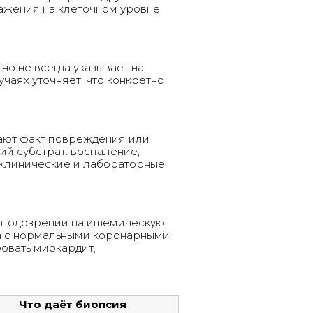
ажения на клеточном уровне.
но не всегда указывает на
чаях уточняет, что конкретно
вают факт повреждения или
ий субстрат: воспаление,
т клинические и лабораторные
и подозрении на ишемическую
та с нормальными коронарными
овать миокардит,
Что даёт биопсия