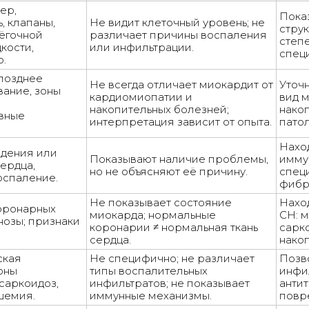
ер,
Пока
, клапаны,
Не видит клеточный уровень; не
струк
лёгочной
различает причины воспаления
степ
кости,
или инфильтрации.
спец
.
 позднее
Не всегда отличает миокардит от
Уточ
вание, зоны
кардиомиопатии и
вид 
накопительных болезней;
нако
вные
интерпретация зависит от опыта.
патол
Нахо
дения или
Показывают наличие проблемы,
имму
ердца,
но не объясняют её причину.
спец
оспаление.
фибр
Не показывает состояние
Нахо
оронарных
миокарда; нормальные
СН: 
нозы; признаки
коронарии ≠ нормальная ткань
сарк
сердца.
нако
ская
Не специфично; не различает
Позво
зоны
типы воспалительных
инфи
саркоидоз,
инфильтратов; не показывает
анти
шемия.
иммунные механизмы.
повр