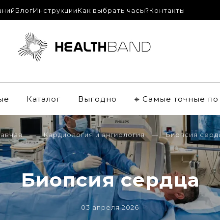
аний
Блог
Инструкции
Как выбрать часы?
Контакты
ые
Каталог
Выгодно
𖦏 Самые точные п
лавная
Кардиология и ангиология
Биопсия серд
Биопсия сердца
03 апреля 2026