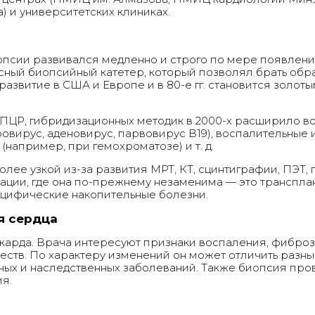
) и университетских клиниках.
сии развивался медленно и строго по мере появления т
сный биопсийный катетер, который позволял брать обр
развитие в США и Европе и в 80-е гг. становится золот
ПЦР, гибридизационных методик в 2000-х расширило в
овирус, аденовирус, парвовирус B19), воспалительные
например, при гемохроматозе) и т. д.
лее узкой из-за развития МРТ, КТ, сцинтиграфии, ПЭТ, 
ации, где она по-прежнему незаменима — это транспла
ецифические накопительные болезни.
я сердца
карда. Врача интересуют признаки воспаления, фиброз
еств. По характеру изменений он может отличить разны
ных и наследственных заболеваний. Также биопсия про
я.