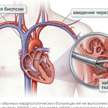
 обычных кардиологических больницах её не выполняют
х центрах (НМИЦ им. Алмазова, НМИЦ кардиологии Ми