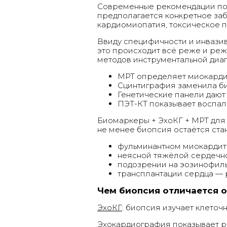
Современные рекомендации подч
предполагается конкретное заб
кардиомиопатия, токсическое по
Ввиду специфичности и инвазив
это происходит всё реже и ре
методов инструментальной диаг
МРТ определяет миокардит
Сцинтиграфия заменила би
Генетические панели дают
ПЭТ-КТ показывает воспали
Биомаркеры + ЭхоКГ + МРТ для
не менее биопсия остаётся ста
фульминантном миокардит
неясной тяжёлой сердечно
подозрении на эозинофиль
трансплантации сердца — 
Чем биопсия отличается о
ЭхоКГ
: биопсия изучает клеточн
Эхокардиография показывает ра