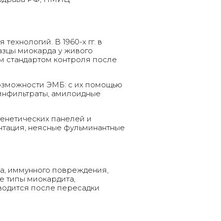
ехнологий. В 1960-х гг. в
азцы миокарда у живого
ым стандартом контроля после
озможности ЭМБ: с их помощью
 инфильтраты, амилоидные
генетических панелей и
нтация, неясные фульминантные
а, иммунного повреждения,
е типы миокардита,
водится после пересадки