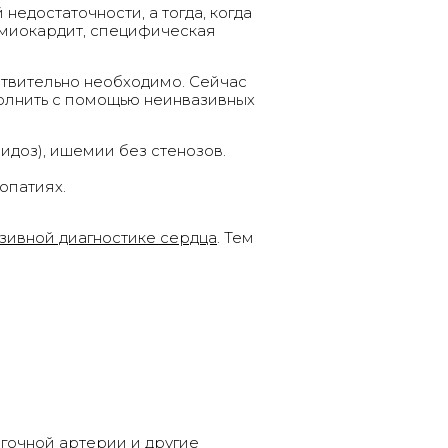
достаточности, а тогда, когда
 миокардит, специфическая
ствительно необходимо. Сейчас
олнить с помощью неинвазивных
доз), ишемии без стенозов.
опатиях.
зивной диагностике сердца
. Тем
гочной артерии и другие