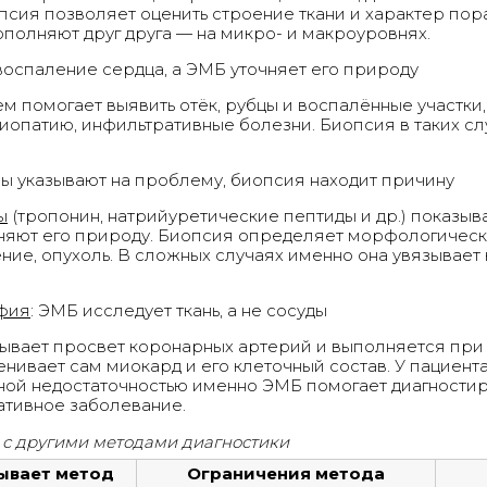
сия позволяет оценить строение ткани и характер пор
ополняют друг друга — на микро- и макроуровнях.
 воспаление сердца, а ЭМБ уточняет его природу
 помогает выявить отёк, рубцы и воспалённые участки, 
опатию, инфильтративные болезни. Биопсия в таких слу
ы указывают на проблему, биопсия находит причину
ы
(тропонин, натрийуретические пептиды и др.) показы
сняют его природу. Биопсия определяет морфологическ
ние, опухоль. В сложных случаях именно она увязывае
афия
: ЭМБ исследует ткань, а не сосуды
ывает просвет коронарных артерий и выполняется пр
енивает сам миокард и его клеточный состав. У пациен
ной недостаточностью именно ЭМБ помогает диагностир
тивное заболевание.
и с другими методами диагностики
ывает метод
Ограничения метода