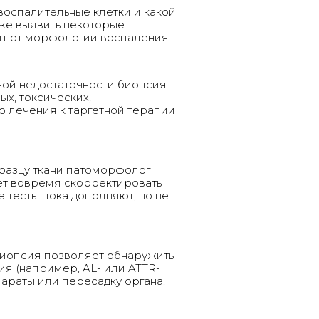
воспалительные клетки и какой
кже выявить некоторые
ит от морфологии воспаления.
ой недостаточности биопсия
х, токсических,
о лечения к таргетной терапии
разцу ткани патоморфолог
ет вовремя скорректировать
 тесты пока дополняют, но не
биопсия позволяет обнаружить
ия (например, AL- или ATTR-
араты или пересадку органа.