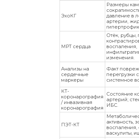
Размеры кам
сократимость
ЭхоКГ
давление в 
артерии, жид
гипертрофию
Отёк, рубцы,
контрастиро
МРТ сердца
воспаления,
инфильтрати
изменения.
Анализы на
Факт повреж
сердечные
перегрузки с
маркеры
системное в
КТ-
Состояние к
коронарография
артерий; сте
/ инвазивная
ИБС.
коронарография
Метаболиче
активность, 
ПЭТ-КТ
воспаления, 
васкулиты, и