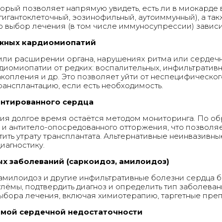
орый позволяет напрямую увидеть, есть ли в миокарде 
 гигантоклеточный, эозинофильный, аутоиммунный), а та
то выбор лечения (в том числе иммуносупрессии) завис
ожных кардиомиопатий
ли расширении органа, нарушениях ритма или сердечн
диомиопатии от редких: воспалительных, инфильтративны
копления и др. Это позволяет уйти от неспецифическог
ансплантацию, если есть необходимость.
антированного сердца
ия долгое время остаётся методом мониторинга. По об
 и антитело-опосредованного отторжения, что позволя
ть утрату трансплантата. Альтернативные неинвазивные
иагностику.
х заболеваний (саркоидоз, амилоидоз)
 амилоидоз и другие инфильтративные болезни сердца 
лёмы, подтвердить диагноз и определить тип заболеван
выбора лечения, включая химиотерапию, таргетные преп
имой сердечной недостаточности