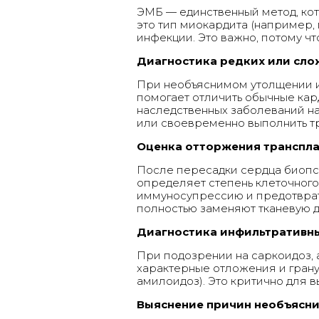
ЭМБ — единственный метод, кот
это тип миокардита (например,
инфекции. Это важно, потому ч
Диагностика редких или сл
При необъяснимом утолщении и
помогает отличить обычные кар
наследственных заболеваний на
или своевременно выполнить тр
Оценка отторжения транспл
После пересадки сердца биопс
определяет степень клеточного
иммуносупрессию и предотврати
полностью заменяют тканевую д
Диагностика инфильтративны
При подозрении на саркоидоз,
характерные отложения и грану
амилоидоз). Это критично для 
Выяснение причин необъясн