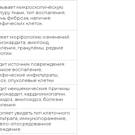
зывает микроскопическую
туру ткани, тип воспаления,
ень фиброза, наличие
ифических клеток.
няет морфологию изменений:
миокардита, амилоид,
пления, гранулёмы, редкие
огии.
дит источник повреждения:
нное воспаление,
ифические инфильтраты,
оз, опухолевые клетки.
дит неишемические причины
миокардит, кардиомиопатии,
оидоз, амилоидоз, болезни
пления.
ляет увидеть тип клеточного
льтрата, иммунопоражение,
тело-опосредованное
еждение.