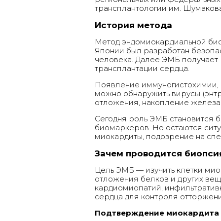
трансплантологии им. Шумакова
История метода
Метод эндомиокардиальной биоп
Японии был разработан безопа
человека. Далее ЭМБ получает 
трансплантации сердца.
Появление иммуногистохимии, 
можно обнаружить вирусы (энтр
отложения, накопление железа (
Сегодня роль ЭМБ становится бо
биомаркеров. Но остаются ситу
миокардиты, подозрение на сп
Зачем проводится биопси
Цель ЭМБ — изучить клетки мио
отложения белков и других вещ
кардиомиопатий, инфильтратив
сердца для контроля отторжени
Подтверждение миокардита