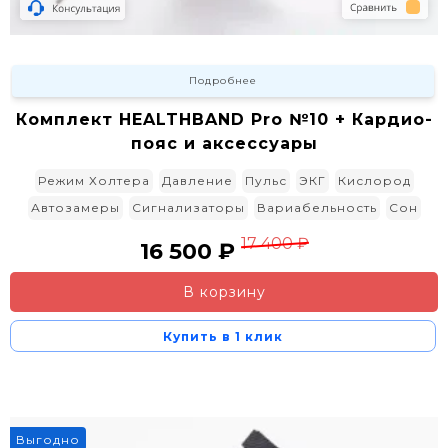
Подробнее
Комплект HEALTHBAND Pro №10 + Кардио-
пояс и аксессуары
Режим Холтера
Давление
Пульс
ЭКГ
Кислород
Автозамеры
Сигнализаторы
Вариабельность
Сон
17 400 ₽
16 500 ₽
В корзину
Купить в 1 клик
6%
Выгодно