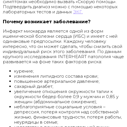
симптомах необходимо вызвать «Скорую помощь».
Подтвердить диагноз можно с помощью некоторых
лабораторных тестов и данных
ЭКГ
.
Почему возникает заболевание?
Инфаркт миокарда является одной из форм
ишемической болезни сердца (ИБС) и имеет с ней
одинаковые предпосылки. Каждому человеку
интересно, что он может сделать, чтобы снизить свой
индивидуальный риск этого заболевания. По данным
крупного исследования INTERHEART патология чаще
развивается на фоне таких факторов риска:
курение;
изменения липидного состава крови;
повышенное артериальное давление;
сахарный диабет;
увеличение отношения окружности талии к
окружности бёдер более 0,9 у мужчин и 0,85 у
женщин (абдоминальное ожирение);
неблагоприятные социальные условия –
депрессия, потеря контроля над собственной
жизнью, финансовые трудности, потеря работы,
неурядицы в семье;