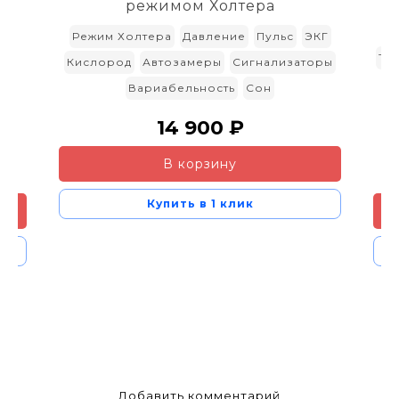
режимом Холтера
Ч
Режим Холтера
Давление
Пульс
ЭКГ
То
Кислород
Автозамеры
Сигнализаторы
Г
Вариабельность
Сон
У
14 900 ₽
ль
В корзину
Купить в 1 клик
Добавить комментарий