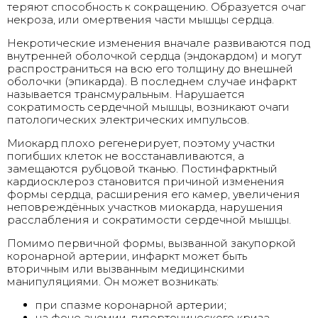
теряют способность к сокращению. Образуется очаг
некроза, или омертвения части мышцы сердца.
Некротические изменения вначале развиваются под
внутренней оболочкой сердца (эндокардом) и могут
распространиться на всю его толщину до внешней
оболочки (эпикарда). В последнем случае инфаркт
называется трансмуральным. Нарушается
сократимость сердечной мышцы, возникают очаги
патологических электрических импульсов.
Миокард плохо регенерирует, поэтому участки
погибших клеток не восстанавливаются, а
замещаются рубцовой тканью. Постинфарктный
кардиосклероз становится причиной изменения
формы сердца, расширения его камер, увеличения
неповреждённых участков миокарда, нарушения
расслабления и сократимости сердечной мышцы.
Помимо первичной формы, вызванной закупоркой
коронарной артерии, инфаркт может быть
вторичным или вызванным медицинскими
манипуляциями. Он может возникать:
при спазме коронарной артерии;
на фоне анемии, гипертонического криза,