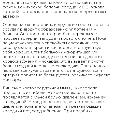
Большинство случаев патологии развивается на
фоне ишемической болезни сердца (ИБС), основа
которой - атеросклероз коронарных («сердечных»)
артерий.
Отложение холестерина и других веществ на стенке
сосуда приводит к образованию уплотнения –
бляшки. Она постепенно растёт и перекрывает
просвет артерии, затрудняя кровоток по ней. Пока
пациент находится в спокойном состоянии, его
сердцу хватает крови и кислорода, и он чувствует
себя хорошо. Стоит больному ускорить шаг или
подняться по лестнице, у него возникает дефицит
кровоснабжения миокарда. Это вызывает приступ
боли в грудной клетке – стенокардию. Постепенно
человек всё хуже справляется с нагрузкой. Если
артерия полностью блокируется, возникает инфаркт
миокарда.
Лишение клеток сердечной мышцы кислорода
приводит к их гибели. Некроз миокарда часто
проявляется сильной болью, давлением, жжением
за грудиной. Нередко резко падает артериальное
давление, появляется внезапная резкая одышка,
холодный пот, сердцебиение. При подобных