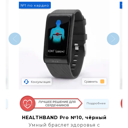
3
№1 по кардио
То
нее
Подробнее
HEALTHBAND Pro №10, чёрный
Умный браслет здоровья с