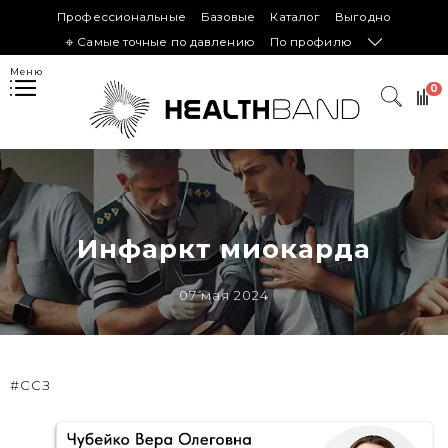
Профессиональные
Базовые
Каталог
Выгодно
𖦏 Самые точные по давлению
По профилю
Меню
0
Инфаркт миокарда
07 мая 2024
#ССЗ