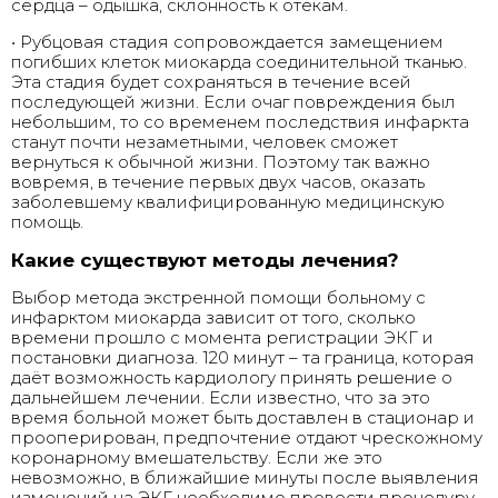
сердца – одышка, склонность к отёкам.
• Рубцовая стадия сопровождается замещением
погибших клеток миокарда соединительной тканью.
Эта стадия будет сохраняться в течение всей
последующей жизни. Если очаг повреждения был
небольшим, то со временем последствия инфаркта
станут почти незаметными, человек сможет
вернуться к обычной жизни. Поэтому так важно
вовремя, в течение первых двух часов, оказать
заболевшему квалифицированную медицинскую
помощь.
Какие существуют методы лечения?
Выбор метода экстренной помощи больному с
инфарктом миокарда зависит от того, сколько
времени прошло с момента регистрации ЭКГ и
постановки диагноза. 120 минут – та граница, которая
даёт возможность кардиологу принять решение о
дальнейшем лечении. Если известно, что за это
время больной может быть доставлен в стационар и
прооперирован, предпочтение отдают чрескожному
коронарному вмешательству. Если же это
невозможно, в ближайшие минуты после выявления
изменений на ЭКГ необходимо провести процедуру