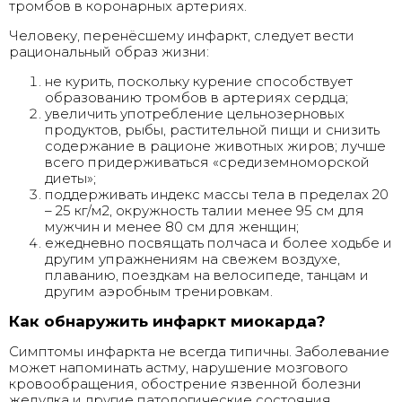
тромбов в коронарных артериях.
Человеку, перенёсшему инфаркт, следует вести
рациональный образ жизни:
не курить, поскольку курение способствует
образованию тромбов в артериях сердца;
увеличить употребление цельнозерновых
продуктов, рыбы, растительной пищи и снизить
содержание в рационе животных жиров; лучше
всего придерживаться «средиземноморской
диеты»;
поддерживать индекс массы тела в пределах 20
– 25 кг/м2, окружность талии менее 95 см для
мужчин и менее 80 см для женщин;
ежедневно посвящать полчаса и более ходьбе и
другим упражнениям на свежем воздухе,
плаванию, поездкам на велосипеде, танцам и
другим аэробным тренировкам.
Как обнаружить инфаркт миокарда?
Симптомы инфаркта не всегда типичны. Заболевание
может напоминать астму, нарушение мозгового
кровообращения, обострение язвенной болезни
желудка и другие патологические состояния.