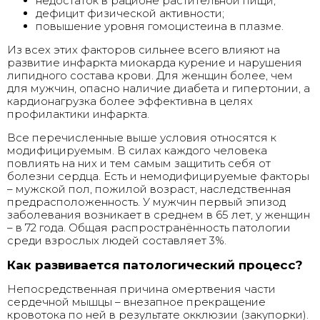
недостаток в рационе растительной пищи;
дефицит физической активности;
повышение уровня гомоцистеина в плазме.
Из всех этих факторов сильнее всего влияют на
развитие инфаркта миокарда курение и нарушения
липидного состава крови. Для женщин более, чем
для мужчин, опасно наличие диабета и гипертонии, а
кардионагрузка более эффективна в целях
профилактики инфаркта.
Все перечисленные выше условия относятся к
модифицируемым. В силах каждого человека
повлиять на них и тем самым защитить себя от
болезни сердца. Есть и немодифицируемые факторы
– мужской пол, пожилой возраст, наследственная
предрасположенность. У мужчин первый эпизод
заболевания возникает в среднем в 65 лет, у женщин
– в 72 года. Общая распространённость патологии
среди взрослых людей составляет 3%.
Как развивается патологический процесс?
Непосредственная причина омертвения части
сердечной мышцы – внезапное прекращение
кровотока по ней в результате окклюзии (закупорки).