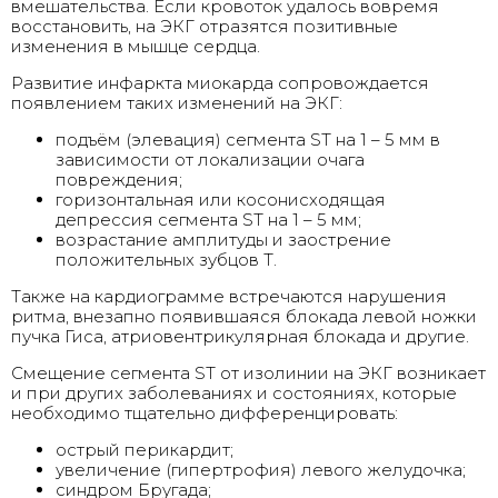
вмешательства. Если кровоток удалось вовремя
восстановить, на ЭКГ отразятся позитивные
изменения в мышце сердца.
Развитие инфаркта миокарда сопровождается
появлением таких изменений на ЭКГ:
подъём (элевация) сегмента ST на 1 – 5 мм в
зависимости от локализации очага
повреждения;
горизонтальная или косонисходящая
депрессия сегмента ST на 1 – 5 мм;
возрастание амплитуды и заострение
положительных зубцов Т.
Также на кардиограмме встречаются нарушения
ритма, внезапно появившаяся блокада левой ножки
пучка Гиса, атриовентрикулярная блокада и другие.
Смещение сегмента ST от изолинии на ЭКГ возникает
и при других заболеваниях и состояниях, которые
необходимо тщательно дифференцировать:
острый перикардит;
увеличение (гипертрофия) левого желудочка;
синдром Бругада;