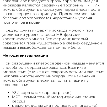
содержимое попадает в кровь. Характерными для
миокарда являются сердечные тропонины I и Т. Их
можно обнаружить в крови уже через 3 часа после
начала сердечного приступа. Прогрессирование
болезни сопровождается нарастанием уровня
тропонинов в крови.
Предположить инфаркт миокарда можно и при
увеличении уровня в крови МВ-фракции
креатинфосфокиназы. Это фермент, который
содержится преимущественно в клетках сердечной
мышцы и высвобождается при их гибели.
Методы визуализации
При разрушении клеток сердечной мышцы меняется
способность сердца сокращаться. Возникает
гипокинезия (сниженная сократимость) или акинезия
(неподвижность) части миокарда. Эти изменения
можно обнаружить, если выполнить пациенту
исследования:
УЗИ сердца (эхокардиография);
МРТ – самый точный метод изучения стенок
сердца;
радионуклидная диагностика (сцинтиграфия).