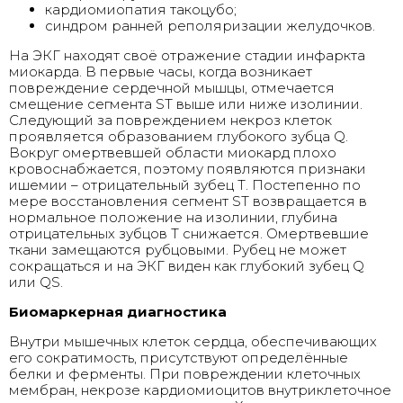
кардиомиопатия такоцубо;
синдром ранней реполяризации желудочков.
На ЭКГ находят своё отражение стадии инфаркта
миокарда. В первые часы, когда возникает
повреждение сердечной мышцы, отмечается
смещение сегмента ST выше или ниже изолинии.
Следующий за повреждением некроз клеток
проявляется образованием глубокого зубца Q.
Вокруг омертвевшей области миокард плохо
кровоснабжается, поэтому появляются признаки
ишемии – отрицательный зубец Т. Постепенно по
мере восстановления сегмент ST возвращается в
нормальное положение на изолинии, глубина
отрицательных зубцов Т снижается. Омертвевшие
ткани замещаются рубцовыми. Рубец не может
сокращаться и на ЭКГ виден как глубокий зубец Q
или QS.
Биомаркерная диагностика
Внутри мышечных клеток сердца, обеспечивающих
его сократимость, присутствуют определённые
белки и ферменты. При повреждении клеточных
мембран, некрозе кардиомиоцитов внутриклеточное