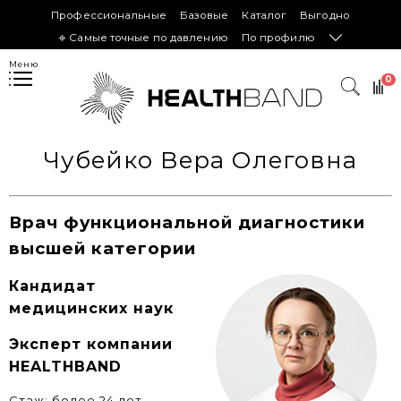
Профессиональные
Базовые
Каталог
Выгодно
𖦏 Самые точные по давлению
По профилю
Меню
0
Чубейко Вера Олеговна
Врач функциональной диагностики
высшей категории
Кандидат
медицинских наук
Эксперт компании
HEALTHBAND
Стаж:
более 24 лет