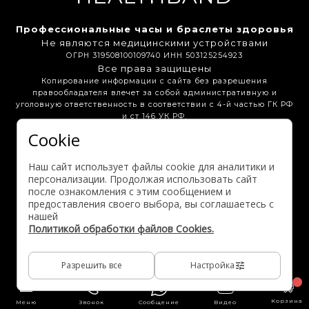
Профессиональные часы и браслеты здоровья
Не являются медицинскими устройствами
ОГРН 319508100109740 ИНН 503125254923
Все права защищены
Копирование информации с сайта без разрешения
правообладателя влечет за собой административную и
уголовную ответственность в соответствии с 4-й частью ГК РФ
и ст 146 УК РФ.
Cookie
Бонусная программа
Вакансии
Партнёрам
Наш сайт использует файлы cookie для аналитики и
Выгодные предложения
персонализации. Продолжая использовать сайт
после ознакомления с этим сообщением и
предоставления своего выбора, вы соглашаетесь с
Активация гарантии
нашей
Политикой обработки файлов Cookies.
Разрешить все
Настройка
Корзина
Меню
Звонок
Сообщение
Видео