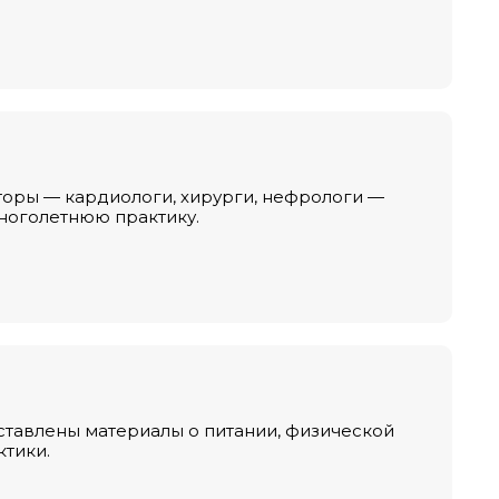
торы — кардиологи, хирурги, нефрологи —
ноголетнюю практику.
ставлены материалы о питании, физической
ктики.