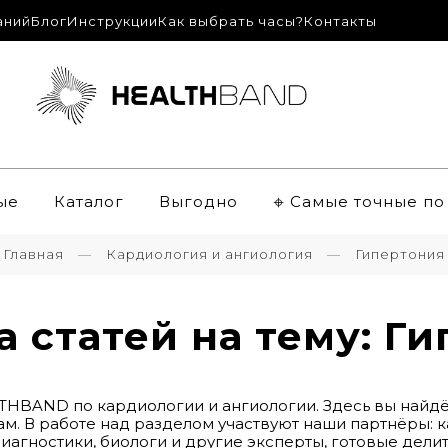
аний
Блог
Инструкции
Как выбрать часы?
Контакты
ые
Каталог
Выгодно
𖦏 Самые точные п
Главная
Кардиология и ангиология
Гипертония
 статей на тему: Г
HBAND по кардиологии и ангиологии. Здесь вы найдё
там. В работе над разделом участвуют наши партнёры: 
агностики, биологи и другие эксперты, готовые дели