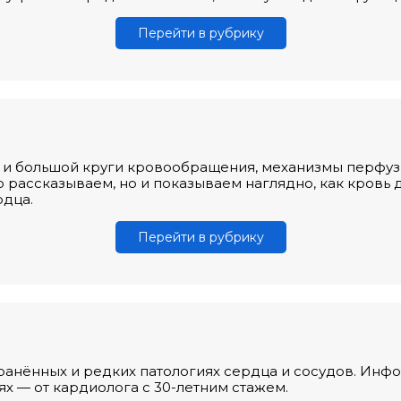
Перейти в рубрику
и большой круги кровообращения, механизмы перфузи
 рассказываем, но и показываем наглядно, как кровь д
рдца.
Перейти в рубрику
ранённых и редких патологиях сердца и сосудов. Инфо
х — от кардиолога с 30-летним стажем.