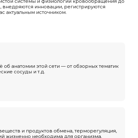
дистой системы и физиологии кровообращения до
, внедряются инновации, регистрируются
ас актуальным источником.
сё об анатомии этой сети — от обзорных тематик
кие сосуды и т.д.
веществ и продуктов обмена, терморегуляция,
ий жизненно необходима для организма.