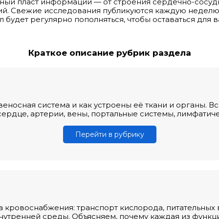
ьный пласт информации — от строения сердечно-сосу
ний. Свежие исследования публикуются каждую неделю
будет регулярно пополняться, чтобы оставаться для в
Краткое описание рубрик раздела
овеносная система и как устроены её ткани и органы. В
сердце, артерии, вены, портальные системы, лимфатичес
Перейти в рубрику
а кровоснабжения: транспорт кислорода, питательных 
нутренней среды. Объясняем, почему каждая из функц